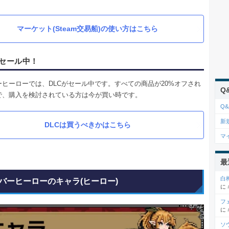
マーケット(Steam交易船)の使い方はこちら
がセール中！
ーヒーローでは、DLCがセール中です。すべての商品が20%オフされ
Q
で、購入を検討されている方は今が買い時です。
Q&
新
DLCは買うべきかはこちら
マ
最
白
バーヒーローのキャラ(ヒーロー)
に
フ
に
ソ