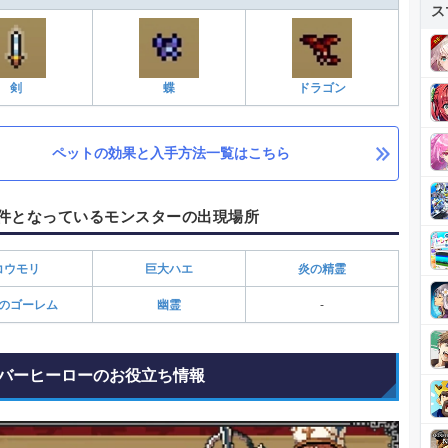
ス
剣
蝶
ドラゴン
ペットの効果と入手方法一覧はこちら
件となっているモンスターの出現場所
コウモリ
巨大ハエ
炎の精霊
のゴーレム
幽霊
-
バーヒーローのお役立ち情報