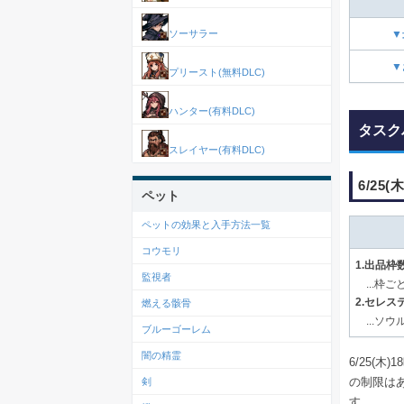
ソーサラー
▼
▼
プリースト(無料DLC)
ハンター(有料DLC)
タスク
スレイヤー(有料DLC)
6/25
ペット
ペットの効果と入手方法一覧
コウモリ
1.出品枠
監視者
...枠
2.セレ
燃える骸骨
...ソ
ブルーゴーレム
闇の精霊
6/25(
の制限は
剣
す。