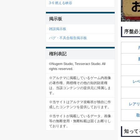
3-6 燃える峡谷
掲示板
雑談掲示板
序盤必
バグ・不具合報告掲示板
権利表記
©Nugem Studio, Tesseract Studio. All
rights reserved.
※アルテマに掲載しているゲーム内画像
レベ
の著作権、商標権その他の知的財産権
は、当該コンテンツの提供元に帰属しま
す。
※当サイトはアルテマ攻略班が独自に作
レアリ
成したコンテンツを提供しております。
取
※当サイトが掲載しているデータ、画像
等の無断使用・無断転載は固くお断りし
ております。
知って