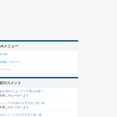
&Aメニュー
A TOP
規登録・ログイン
イページ
近のコメント
梅(白埋め)とは？アプデ後も必要？
名無しのヒーロー
より
ェニックスの灰の入手方法と使い道
名無しのヒーロー
より
ウルストーンの入手方法と使い道