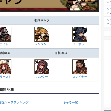
に
ソ
に
ソ
初期キャラ
に
ナイト
レンジャー
ソーサラー
無料DLC
有料DLC
リースト
ハンター
スレイヤー
関連記事
最強キャラランキング
キャラ一覧