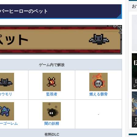
お
バーヒーローのペット
ゲーム内で解放
【
レ
コウモリ
監視者
燃える骸骨
-
【
プ
ーゴーレム
闇の妖精
有料DLC