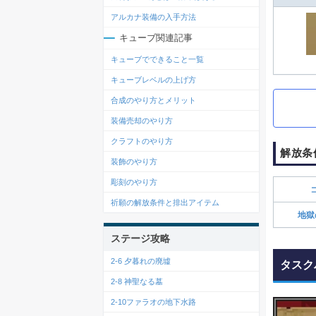
アルカナ装備の入手方法
キューブ関連記事
キューブでできること一覧
キューブレベルの上げ方
合成のやり方とメリット
装備売却のやり方
クラフトのやり方
解放条
装飾のやり方
彫刻のやり方
祈願の解放条件と排出アイテム
地獄
ステージ攻略
2-6 夕暮れの廃墟
タスク
2-8 神聖なる墓
2-10ファラオの地下水路