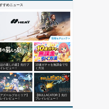
すすめニュース
ほの暮しの庭】先行プ
10連ガチャを無課金で引
イレビュー！
く方法
アズールプロミリア】
【BULLACATOR 】先行
レイレビュー！
プレイレビュー！