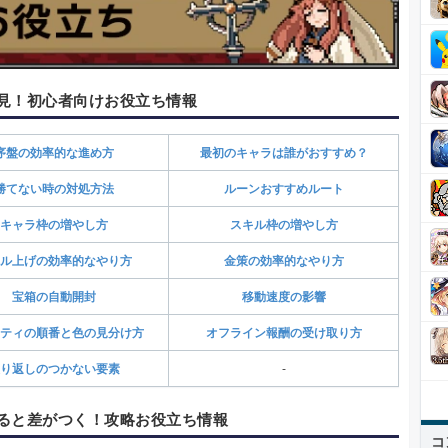
見！初心者向けお役立ち情報
序盤の効率的な進め方
最初のキャラは誰がおすすめ？
勝てない時の対処方法
ルーンおすすめルート
キャラ枠の増やし方
スキル枠の増やし方
ル上げの効率的なやり方
金策の効率的なやり方
宝箱の自動開封
移動速度の影響
ティの順番と色の見分け方
オフライン報酬の受け取り方
り返しのつかない要素
-
ると差がつく！攻略お役立ち情報
コ