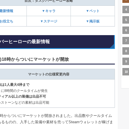
目次：タスクバーヒーロー攻略
最新情報
▼キャラ
▼ペット
お役立ち
▼ステージ
▼掲示板
バーヒーローの最新情報
(木)18時からついにマーケットが開放
マーケットの仕様変更内容
数は1人最大4枠まで
ごとに8時間のクールタイムが発生
スティアル以上の装備は出品不可
ウルストーンなどの素材は出品可能
木)18時からついにマーケットが開放されました。出品数やクールタイム
あるものの、入手した装備や素材を売ってSteamウォレットが稼げま