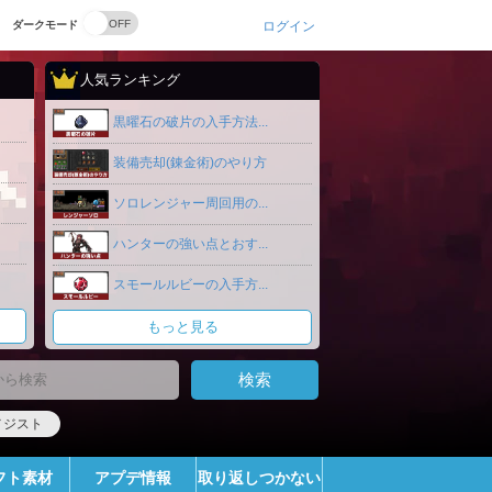
ダークモード
ログイン
人気ランキング
黒曜石の破片の入手方法...
装備売却(錬金術)のやり方
ソロレンジャー周回用の...
ハンターの強い点とおす...
スモールルビーの入手方...
もっと見る
メジスト
フト素材
アプデ情報
取り返しつかない