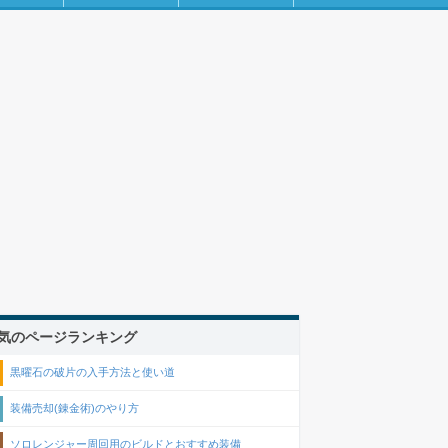
気のページランキング
黒曜石の破片の入手方法と使い道
装備売却(錬金術)のやり方
ソロレンジャー周回用のビルドとおすすめ装備