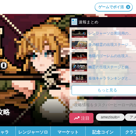
ゲームでポイ活
速報まとめ
レンジャーソロ周回用の...
炎の精霊の出現ステージ...
地獄のゴーレムの出現ス...
幽霊の出現ステージと倒...
最強キャラランキングと...
もっと見る
攻略
amezisuto+
ア
注目
キャラ
レンジャーソロ
マーケット
記念コイン
クラ