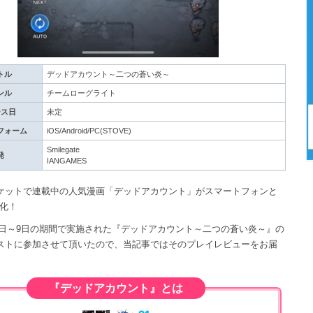
トル
デッドアカウント～二つの蒼い炎～
ンル
チームローグライト
ース日
未定
フォーム
iOS/Android/PC(STOVE)
Smilegate
発
IANGAMES
ケットで連載中の人気漫画「デッドアカウント」がスマートフォンと
ム化！
6月4日～9日の期間で実施された『デッドアカウント～二つの蒼い炎～』の
ストに参加させて頂いたので、当記事ではそのプレイレビューをお届
『デッドアカウント』とは