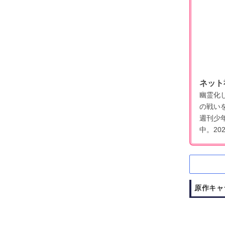
ネット
幽霊化
の戦い
週刊少
中。20
原作キャ