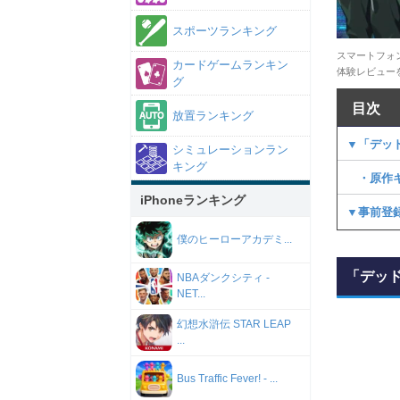
スポーツランキング
スマートフォ
カードゲームランキン
体験レビュー
グ
目次
放置ランキング
▼「デッ
シミュレーションラン
キング
・原作キ
iPhoneランキング
▼事前登
僕のヒーローアカデミ...
「デッ
NBAダンクシティ -
NET...
幻想水滸伝 STAR LEAP
...
Bus Traffic Fever! - ...