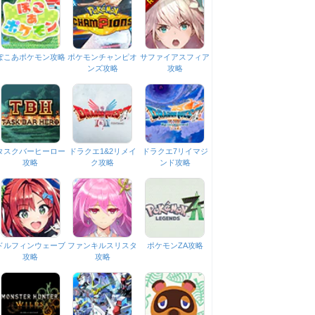
ぽこあポケモン攻略
ポケモンチャンピオ
サファイアスフィア
ンズ攻略
攻略
タスクバーヒーロー
ドラクエ1&2リメイ
ドラクエ7リイマジ
攻略
ク攻略
ンド攻略
ドルフィンウェーブ
ファンキルスリスタ
ポケモンZA攻略
攻略
攻略