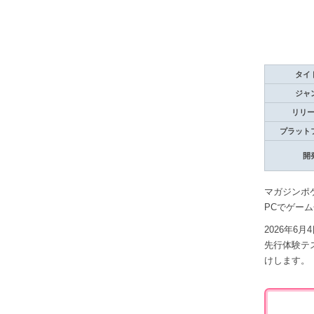
タイ
ジャ
リリ
プラット
開
マガジンポ
PCでゲー
2026年
先行体験テ
けします。