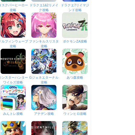
タスクバーヒーロー
ドラクエ1&2リメイ
ドラクエ7リイマジ
攻略
ク攻略
ンド攻略
ドルフィンウェーブ
ファンキルスリスタ
ポケモンZA攻略
攻略
攻略
モンスターハンター
Gジェネエターナル
あつ森攻略
ワイルズ攻略
攻略
みんトレ攻略
アナデン攻略
ウィンヒロ攻略