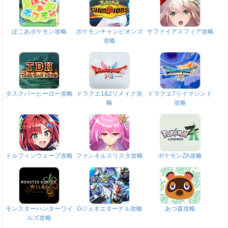
ぽこあポケモン攻略
ポケモンチャンピオンズ
サファイアスフィア攻略
攻略
タスクバーヒーロー攻略
ドラクエ1&2リメイク攻
ドラクエ7リイマジンド
略
攻略
ドルフィンウェーブ攻略
ファンキルスリスタ攻略
ポケモンZA攻略
モンスターハンターワイ
Gジェネエターナル攻略
あつ森攻略
ルズ攻略