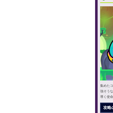
集めた
強そう
導く使
攻略