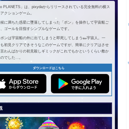
 to PLANETS」は、pixydaからリリースされている完全無料の横ス
ルアクションゲーム。
気候に満ちた惑星に墜落してしまった「ポン」を操作して宇宙船ご
り、ゴールを目指すシンプルなゲームです。
、ポンは宇宙船の外に出てしまうと即死してしまう
宇宙人。一
弱小
でも初見クリアできそうなこのゲームですが、簡単にクリアはさせ
と言わんばかりの初見殺しギミックがこれでもかというくらい敷か
るのでした…。
ダウンロードはこちら
観