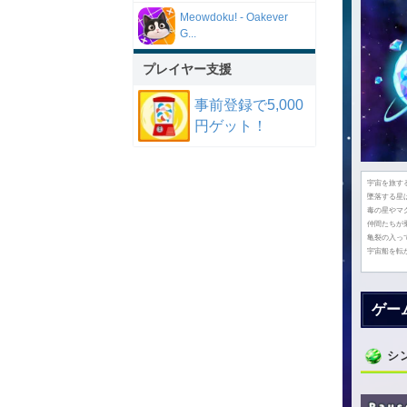
Meowdoku! - Oakever
G...
プレイヤー支援
事前登録で5,000
円ゲット！
宇宙を旅す
墜落する星
毒の星やマ
仲間たちが
亀裂の入っ
宇宙船を転
ゲー
シ