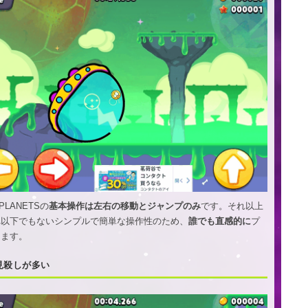
o PLANETSの
基本操作は左右の移動とジャンプのみ
です。それ以上
れ以下でもないシンプルで簡単な操作性のため、
誰でも直感的に
プ
きます。
見殺しが多い