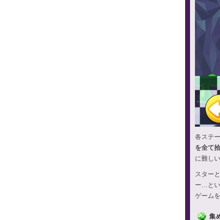
各ステ
を全て
に難し
スター
ー…と
ゲーム
集