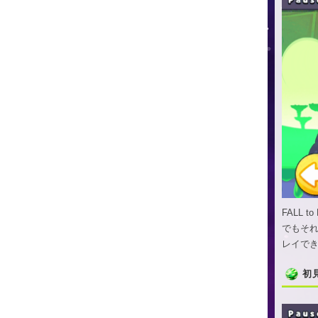
FALL t
でもそ
レイで
初