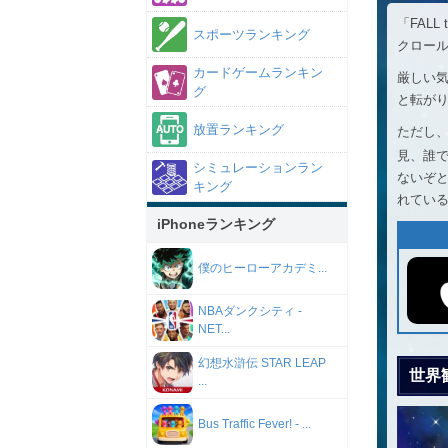
「FALL
スポーツランキング
クロー
カードゲームランキン
厳しい
グ
と転が
放置ランキング
ただし
見、誰
シミュレーションラン
ないぞ
キング
れてい
iPhoneランキング
僕のヒーローアカデミ...
NBAダンクシティ -
NET...
幻想水滸伝 STAR LEAP
世界
...
Bus Traffic Fever! - ...