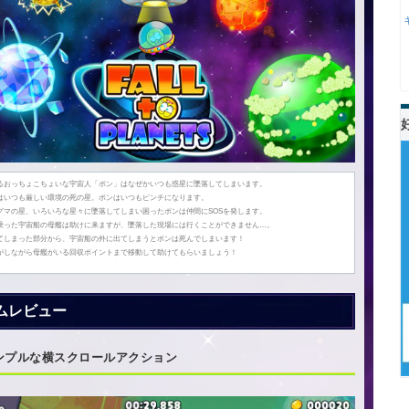
るおっちょこちょいな宇宙人「ポン」はなぜかいつも惑星に墜落してしまいます。
はいつも厳しい環境の死の星。ポンはいつもピンチになります。
グマの星、いろいろな星々に墜落してしまい困ったポンは仲間にSOSを発します。
乗った宇宙船の母艦は助けに来ますが、墜落した現場には行くことができません…。
てしまった部分から、宇宙船の外に出てしまうとポンは死んでしまいます！
がしながら母艦がいる回収ポイントまで移動して助けてもらいましょう！
ムレビュー
ンプルな横スクロールアクション