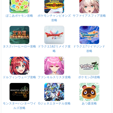
ぽこあポケモン攻略
ポケモンチャンピオンズ
サファイアスフィア攻略
攻略
タスクバーヒーロー攻略
ドラクエ1&2リメイク攻
ドラクエ7リイマジンド
略
攻略
ドルフィンウェーブ攻略
ファンキルスリスタ攻略
ポケモンZA攻略
モンスターハンターワイ
Gジェネエターナル攻略
あつ森攻略
ルズ攻略