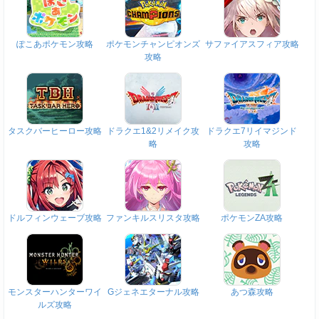
ぽこあポケモン攻略
ポケモンチャンピオンズ
サファイアスフィア攻略
攻略
タスクバーヒーロー攻略
ドラクエ1&2リメイク攻
ドラクエ7リイマジンド
略
攻略
ドルフィンウェーブ攻略
ファンキルスリスタ攻略
ポケモンZA攻略
モンスターハンターワイ
Gジェネエターナル攻略
あつ森攻略
ルズ攻略