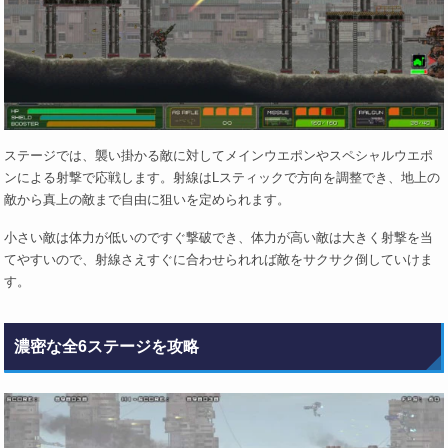
ステージでは、襲い掛かる敵に対してメインウエポンやスペシャルウエポ
ンによる射撃で応戦します。射線はLスティックで方向を調整でき、地上の
敵から真上の敵まで自由に狙いを定められます。
小さい敵は体力が低いのですぐ撃破でき、体力が高い敵は大きく射撃を当
てやすいので、射線さえすぐに合わせられれば敵をサクサク倒していけま
す。
濃密な全6ステージを攻略