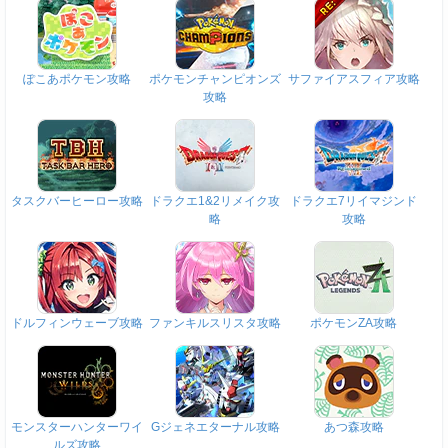
ぽこあポケモン攻略
ポケモンチャンピオンズ
サファイアスフィア攻略
攻略
タスクバーヒーロー攻略
ドラクエ1&2リメイク攻
ドラクエ7リイマジンド
略
攻略
ドルフィンウェーブ攻略
ファンキルスリスタ攻略
ポケモンZA攻略
モンスターハンターワイ
Gジェネエターナル攻略
あつ森攻略
ルズ攻略