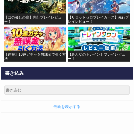
【ほの暮しの庭】先行プレイレビュ
【リミットゼロブレイカーズ】先行プ
ー！
レイレビュー！
【速報】10連ガチャを無課金で引く方
【みんなのトレイン】プレイレビュ
法
ー！
書き込み
最新を表示する