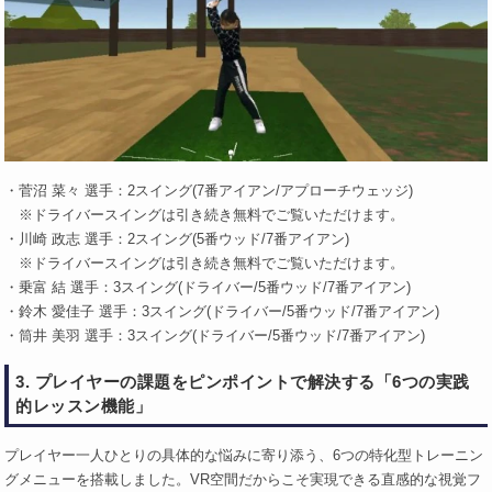
・菅沼 菜々 選手：2スイング(7番アイアン/アプローチウェッジ)
※ドライバースイングは引き続き無料でご覧いただけます。
・川崎 政志 選手：2スイング(5番ウッド/7番アイアン)
※ドライバースイングは引き続き無料でご覧いただけます。
・乗富 結 選手：3スイング(ドライバー/5番ウッド/7番アイアン)
・鈴木 愛佳子 選手：3スイング(ドライバー/5番ウッド/7番アイアン)
・筒井 美羽 選手：3スイング(ドライバー/5番ウッド/7番アイアン)
3. プレイヤーの課題をピンポイントで解決する「6つの実践
的レッスン機能」
プレイヤー一人ひとりの具体的な悩みに寄り添う、6つの特化型トレーニン
グメニューを搭載しました。VR空間だからこそ実現できる直感的な視覚フ