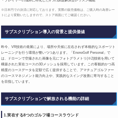
・プレイヤーの悩みに特化した6つの課題解決型レッスン機能
※日本円での決済に対応しております。実際の販売価格は、ご購入時の為替レー
トにより変動いたしますので、ストア画面にてご確認ください。
サブスクリプション導入の背景と提供価値
昨今、VR技術の発展により、場所や天候に左右されず本格的なスポーツト
レーニングを行う環境が整いつつあります。「EnonoGolf Personal」で
は、ドローンで空撮された画像を元にフォトグラメトリ(※2)技術を用いて
構築された実在コースの3Dメッシュを採用しています。この客観的かつ高
精度のコースデータを定額で広く提供することで、アマチュアゴルファー
のコースマネジメント能力向上や、実践的なスイング改善に寄与すること
を目指しています。
サブスクリプションで解放される機能の詳細
1.実在する8つのゴルフ場コースラウンド