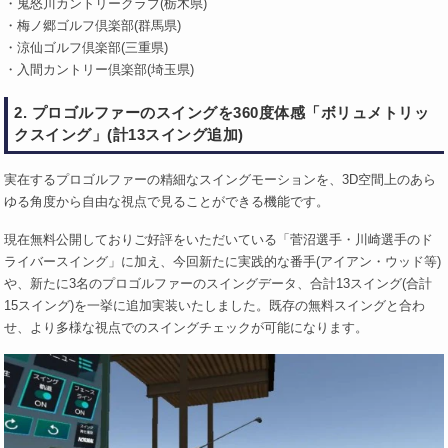
・鬼怒川カントリークラブ(栃木県)
・梅ノ郷ゴルフ倶楽部(群馬県)
・涼仙ゴルフ倶楽部(三重県)
・入間カントリー倶楽部(埼玉県)
2. プロゴルファーのスイングを360度体感「ボリュメトリッ
クスイング」(計13スイング追加)
実在するプロゴルファーの精細なスイングモーションを、3D空間上のあら
ゆる角度から自由な視点で見ることができる機能です。
現在無料公開しておりご好評をいただいている「菅沼選手・川崎選手のド
ライバースイング」に加え、今回新たに実践的な番手(アイアン・ウッド等)
や、新たに3名のプロゴルファーのスイングデータ、合計13スイング(合計
15スイング)を一挙に追加実装いたしました。既存の無料スイングと合わ
せ、より多様な視点でのスイングチェックが可能になります。