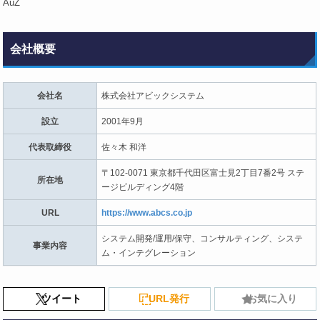
AuZ
会社概要
会社名
株式会社アビックシステム
設立
2001年9月
代表取締役
佐々木 和洋
〒102-0071 東京都千代田区富士見2丁目7番2号 ステ
所在地
ージビルディング4階
URL
https://www.abcs.co.jp
システム開発/運用/保守、コンサルティング、システ
事業内容
ム・インテグレーション
ツイート
URL発行
お気に入り