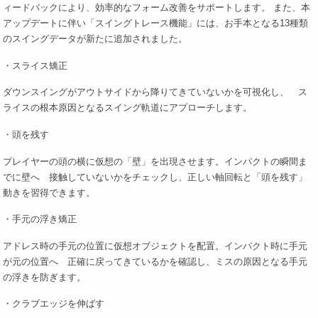
ィードバックにより、効率的なフォーム改善をサポートします。 また、本
アップデートに伴い「スイングトレース機能」には、お手本となる13種類
のスイングデータが新たに追加されました。
・スライス矯正
ダウンスイングがアウトサイドから降りてきていないかを可視化し、 ス
ライスの根本原因となるスイング軌道にアプローチします。
・頭を残す
プレイヤーの頭の横に仮想の「壁」を出現させます。インパクトの瞬間ま
でに壁へ 接触していないかをチェックし、正しい軸回転と「頭を残す」
動きを習得できます。
・手元の浮き矯正
アドレス時の手元の位置に仮想オブジェクトを配置。インパクト時に手元
が元の位置へ 正確に戻ってきているかを確認し、ミスの原因となる手元
の浮きを防ぎます。
・クラブエッジを伸ばす