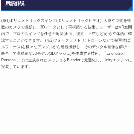
用語解説
(※1)ボリュメトリックスイング(ボリュメトリックビデオ): 人物や空間を複
数のカメラで撮影し、3Dデータとして再構築する技術。ユーザーはVR空間
内で、プロのスイングを任意の角度(正面、後方、上空など)から立体的に確
認することができます。 (※2)フォトグラメトリ: ドローンなどで被写体(ゴ
ルフコース)を様々なアングルから連続撮影し、そのデジタル画像を解析・
統合して高精細な3Dモデル(3Dメッシュ)を作成する技術。「EnonoGolf
Personal」では生成されたメッシュをBlenderで最適化し、Unityエンジンに
実装しています。