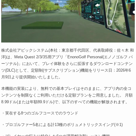
株式会社アビックシステム(本社：東京都千代田区、代表取締役：佐々木 和
洋)は、Meta Quest 2/3/3S用アプリ「EnonoGolf Personal(エノノゴルフ パ
ーソナル)」において、プレイ体験をさらに拡張するダウンロードコンテン
ツ(DLC)として、定額制(サブスクリプション)機能をリリース日：2026年6
月9日より提供開始いたしました。
本機能の実装により、無料での基本プレイはそのままに、アプリ内の全コ
ンテンツを制限なくご利用いただける定額プランをご用意しました。 月額
8.99ドル(または年額89.9ドル)で、以下のすべての機能が解放されます。
・実在する8つのゴルフコースでのラウンド
・プロゴルファー5名による計13種のボリュメトリックスイング(※1)