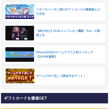
ペタペタペンギン団のギフトコードの最新版と入
力方法
【紳士向け】Grokコンパニオン機能「Ani」の真
実と今
iPhone(iOS)のゲームアプリ人気ランキング
【2024年最新】
ゲームでポイ活して課金代をゲット！
ギフトカードを爆速GET