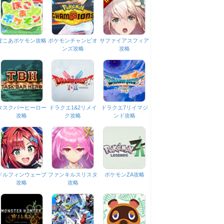
ぽこあポケモン攻略
ポケモンチャンピオ
サファイアスフィア
ンズ攻略
攻略
タスクバーヒーロー
ドラクエ1&2リメイ
ドラクエ7リイマジ
攻略
ク攻略
ンド攻略
ドルフィンウェーブ
ファンキルスリスタ
ポケモンZA攻略
攻略
攻略