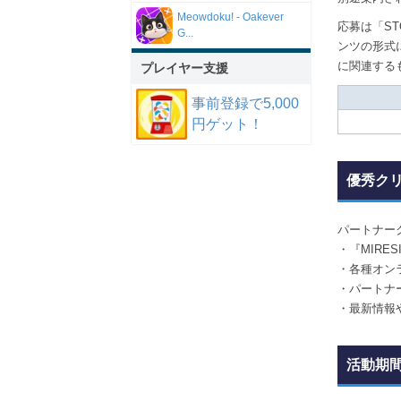
Meowdoku! - Oakever
応募は「S
G...
ンツの形式
に関連する
プレイヤー支援
事前登録で5,000
円ゲット！
優秀ク
パートナー
・『MIRE
・各種オン
・パートナー
・最新情報
活動期