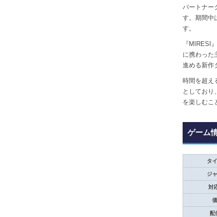
パートナー
す。期間中
す。
『MIRES
に携わった
進める新作
時間を超え
としており
を楽しむこ
ゲーム
タ
ジ
対
配