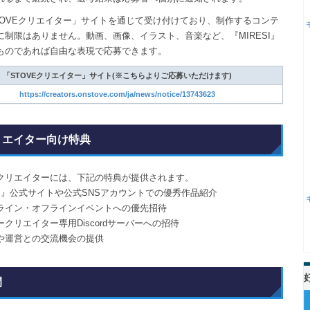
TOVEクリエイター」サイトを通じて受け付けており、制作するコンテ
に制限はありません。動画、画像、イラスト、音楽など、『MIRESI』
ものであれば自由な表現で応募できます。
「STOVEクリエイター」サイト(※こちらよりご応募いただけます)
https://creators.onstove.com/ja/news/notice/13743623
リエイター向け特典
クリエイターには、下記の特典が提供されます。
SI』公式サイトや公式SNSアカウントでの優秀作品紹介
ライン・オフラインイベントへの優先招待
クリエイター専用Discordサーバーへの招待
や運営との交流機会の提供
間