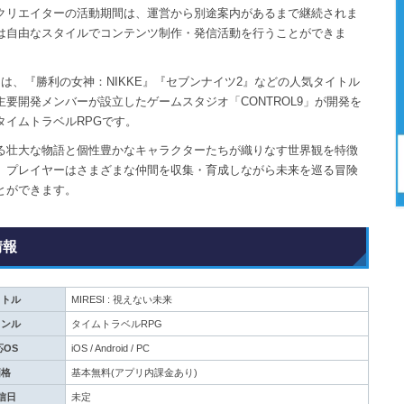
クリエイターの活動期間は、運営から別途案内があるまで継続されま
は自由なスタイルでコンテンツ制作・発信活動を行うことができま
I』は、『勝利の女神：NIKKE』『セブンナイツ2』などの人気タイトル
主要開発メンバーが設立したゲームスタジオ「CONTROL9」が開発を
タイムトラベルRPGです。
る壮大な物語と個性豊かなキャラクターたちが織りなす世界観を特徴
、プレイヤーはさまざまな仲間を収集・育成しながら未来を巡る冒険
とができます。
情報
イトル
MIRESI : 視えない未来
ャンル
タイムトラベルRPG
応OS
iOS / Android / PC
価格
基本無料(アプリ内課金あり)
信日
未定