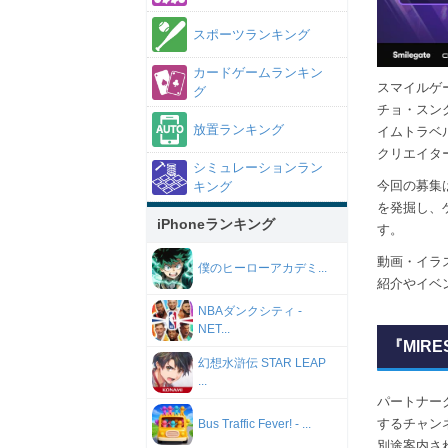
スポーツランキング
カードゲームランキン
スマイルゲー
グ
チョ・スン
放置ランキング
イムトラベル
クリエイタ
シミュレーションラン
今回の募集
キング
を発掘し、
iPhoneランキング
す。
動画・イラ
僕のヒーローアカデミ...
紹介やイベ
NBAダンクシティ -
NET...
『MIR
幻想水滸伝 STAR LEAP
...
パートナー
するチャン
Bus Traffic Fever! - ...
別途案内さ