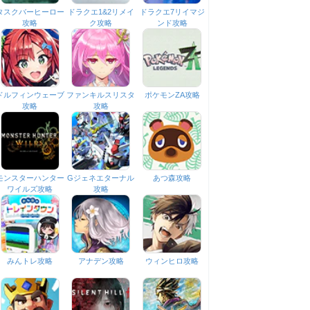
タスクバーヒーロー
ドラクエ1&2リメイ
ドラクエ7リイマジ
攻略
ク攻略
ンド攻略
ドルフィンウェーブ
ファンキルスリスタ
ポケモンZA攻略
攻略
攻略
モンスターハンター
Gジェネエターナル
あつ森攻略
ワイルズ攻略
攻略
みんトレ攻略
アナデン攻略
ウィンヒロ攻略