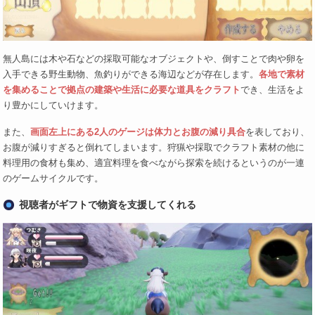
無人島には木や石などの採取可能なオブジェクトや、倒すことで肉や卵を
入手できる野生動物、魚釣りができる海辺などが存在します。
各地で素材
を集めることで拠点の建築や生活に必要な道具をクラフト
でき、生活をよ
り豊かにしていけます。
また、
画面左上にある2人のゲージは体力とお腹の減り具合
を表しており、
お腹が減りすぎると倒れてしまいます。狩猟や採取でクラフト素材の他に
料理用の食材も集め、適宜料理を食べながら探索を続けるというのが一連
のゲームサイクルです。
視聴者がギフトで物資を支援してくれる