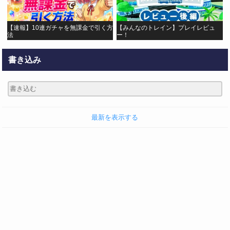
【速報】10連ガチャを無課金で引く方
【みんなのトレイン】プレイレビュ
法
ー！
書き込み
最新を表示する