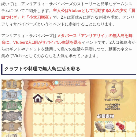
続いては、アンリアリィ・サバイバーズのストーリーと簡単なゲームシス
テムについてご紹介します。
主人公はVtuberとして活動する2人の少女「麗
白つむぎ」と「小太刀咲夜」
で、2人は夏休みに新たな刺激を求め、アンリ
アリィサバイバーズというイベントに参加することになります。
アンリアリィ・サバイバーズは
メタバース「アンリアリイ」の無人島を舞
台に、Vtuber2人1組がサバイバル生活を送る
イベントです。2人は視聴者か
らのギフトやチャットを活用して島での生活を満喫しつつ、動画のネタを
集めてVtuberとしてのさらなる人気を求めていきます。
クラフトや料理で無人島生活を彩る