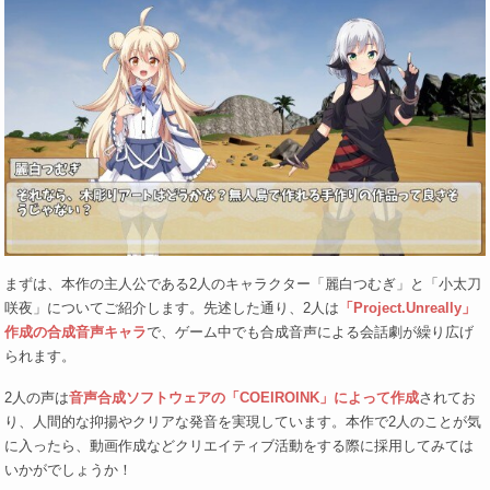
まずは、本作の主人公である2人のキャラクター「麗白つむぎ」と「小太刀
咲夜」についてご紹介します。先述した通り、2人は
「Project.Unreally」
作成の合成音声キャラ
で、ゲーム中でも合成音声による会話劇が繰り広げ
られます。
2人の声は
音声合成ソフトウェアの「COEIROINK」によって作成
されてお
り、人間的な抑揚やクリアな発音を実現しています。本作で2人のことが気
に入ったら、動画作成などクリエイティブ活動をする際に採用してみては
いかがでしょうか！