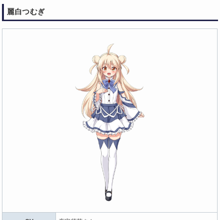
麗白つむぎ