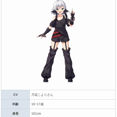
CV
乃花こよりさん
年齢
16~17歳
身長
161cm