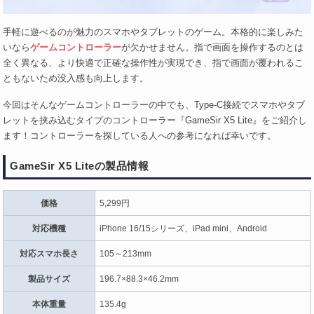
手軽に遊べるのが魅力のスマホやタブレットのゲーム。本格的に楽しみた
いなら
ゲームコントローラー
が欠かせません。指で画面を操作するのとは
全く異なる、より快適で正確な操作性が実現でき、指で画面が覆われるこ
ともないため没入感も向上します。
今回はそんなゲームコントローラーの中でも、Type-C接続でスマホやタブ
レットを挟み込むタイプのコントローラー『GameSir X5 Lite』をご紹介し
ます！コントローラーを探している人への参考になれば幸いです。
GameSir X5 Liteの製品情報
価格
5,299円
対応機種
iPhone 16/15シリーズ、iPad mini、Android
対応スマホ長さ
105～213mm
製品サイズ
196.7×88.3×46.2mm
本体重量
135.4g