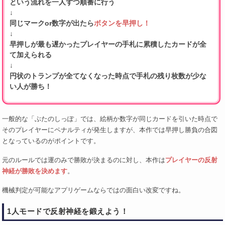
という流れを一人ずつ順番に行う
↓
同じマークor数字が出たら
ボタンを早押し！
↓
早押しが最も遅かったプレイヤーの手札に累積したカードが全
て加えられる
↓
円状のトランプが全てなくなった時点で手札の残り枚数が少な
い人が勝ち！
一般的な「ぶたのしっぽ」では、絵柄か数字が同じカードを引いた時点で
そのプレイヤーにペナルティが発生しますが、本作では早押し勝負の合図
となっているのがポイントです。
元のルールでは運のみで勝敗が決まるのに対し、本作は
プレイヤーの反射
神経が勝敗を決めます
。
機械判定が可能なアプリゲームならではの面白い改変ですね。
1人モードで反射神経を鍛えよう！