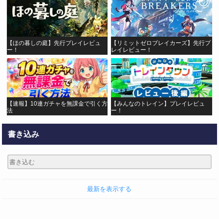
【ほの暮しの庭】先行プレイレビュ
【リミットゼロブレイカーズ】先行プ
ー！
レイレビュー！
【速報】10連ガチャを無課金で引く方
【みんなのトレイン】プレイレビュ
法
ー！
書き込み
最新を表示する