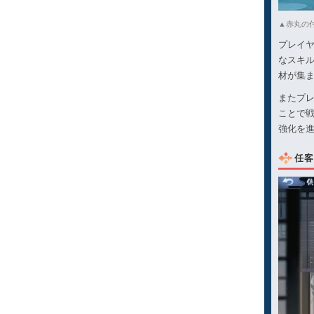
▲赤丸の
プレイ
なスキ
材が集
またプ
ことで
強化を
任客