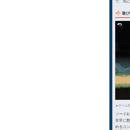
で、気
遊び
▲ゲーム
ソード
非常に
めるコ