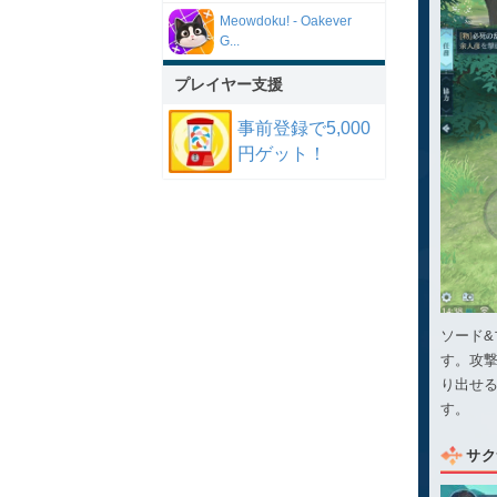
Meowdoku! - Oakever
G...
プレイヤー支援
事前登録で5,000
円ゲット！
ソード
す。攻
り出せ
す。
サク