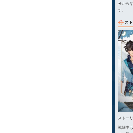
分から
す。
スト
ストー
戦闘中