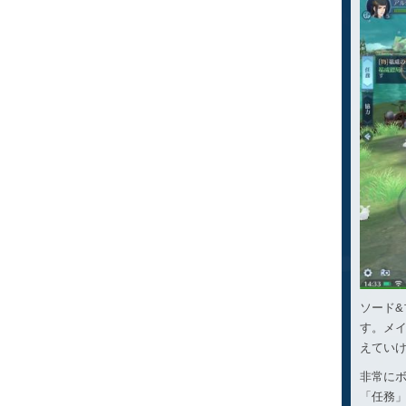
ソード
す。メ
えてい
非常に
「任務