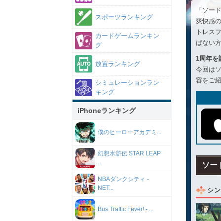
「ソード
スポーツランキング
爽快感
トレス
カードゲームランキン
ばない
グ
1周年
放置ランキング
今回はソ
容をご
シミュレーションラン
キング
iPhoneランキング
僕のヒーローアカデミ...
幻想水滸伝 STAR LEAP
...
ソー
NBAダンクシティ -
NET...
シン
Bus Traffic Fever! - ...