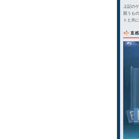
上記の
競うも
トと共
直感