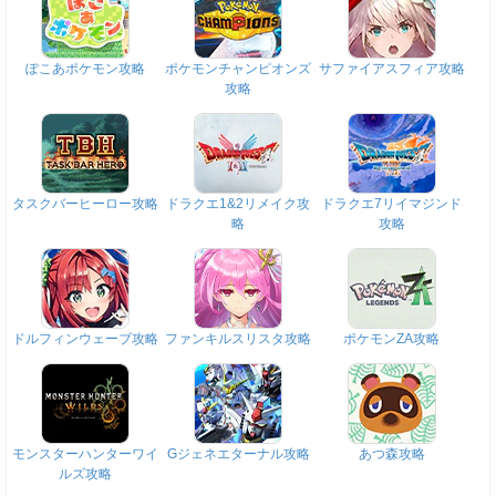
ぽこあポケモン攻略
ポケモンチャンピオンズ
サファイアスフィア攻略
攻略
タスクバーヒーロー攻略
ドラクエ1&2リメイク攻
ドラクエ7リイマジンド
略
攻略
ドルフィンウェーブ攻略
ファンキルスリスタ攻略
ポケモンZA攻略
モンスターハンターワイ
Gジェネエターナル攻略
あつ森攻略
ルズ攻略