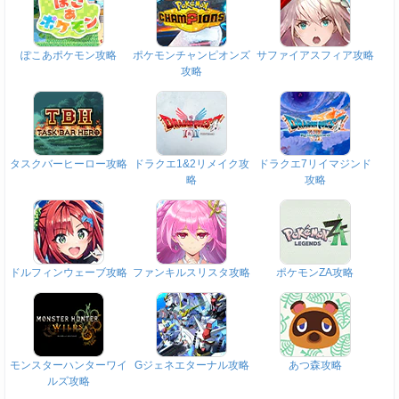
ぽこあポケモン攻略
ポケモンチャンピオンズ
サファイアスフィア攻略
攻略
タスクバーヒーロー攻略
ドラクエ1&2リメイク攻
ドラクエ7リイマジンド
略
攻略
ドルフィンウェーブ攻略
ファンキルスリスタ攻略
ポケモンZA攻略
モンスターハンターワイ
Gジェネエターナル攻略
あつ森攻略
ルズ攻略