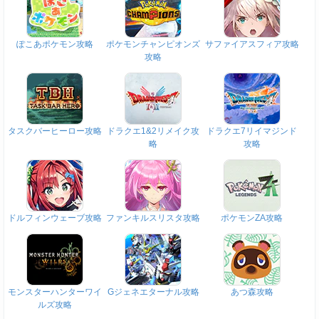
ぽこあポケモン攻略
ポケモンチャンピオンズ
サファイアスフィア攻略
攻略
タスクバーヒーロー攻略
ドラクエ1&2リメイク攻
ドラクエ7リイマジンド
略
攻略
ドルフィンウェーブ攻略
ファンキルスリスタ攻略
ポケモンZA攻略
モンスターハンターワイ
Gジェネエターナル攻略
あつ森攻略
ルズ攻略