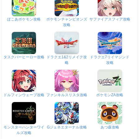
ぽこあポケモン攻略
ポケモンチャンピオンズ
サファイアスフィア攻略
攻略
タスクバーヒーロー攻略
ドラクエ1&2リメイク攻
ドラクエ7リイマジンド
略
攻略
ドルフィンウェーブ攻略
ファンキルスリスタ攻略
ポケモンZA攻略
モンスターハンターワイ
Gジェネエターナル攻略
あつ森攻略
ルズ攻略