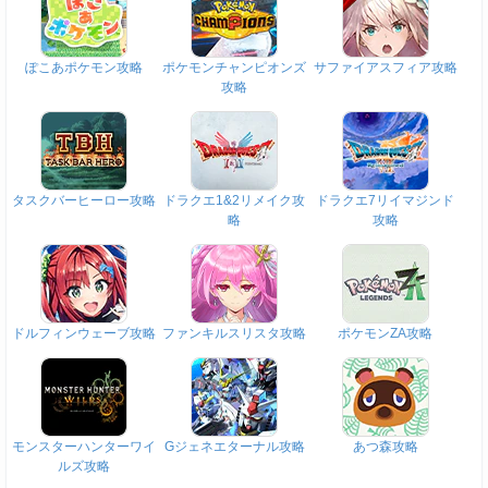
ぽこあポケモン攻略
ポケモンチャンピオンズ
サファイアスフィア攻略
攻略
タスクバーヒーロー攻略
ドラクエ1&2リメイク攻
ドラクエ7リイマジンド
略
攻略
ドルフィンウェーブ攻略
ファンキルスリスタ攻略
ポケモンZA攻略
モンスターハンターワイ
Gジェネエターナル攻略
あつ森攻略
ルズ攻略