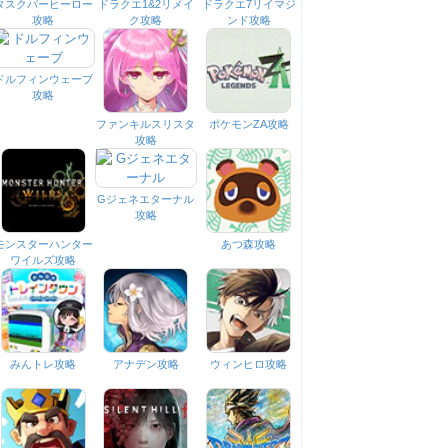
タスクバーヒーロー
ドラクエ1&2リメイ
ドラクエ7リイマジ
攻略
ク攻略
ンド攻略
ドルフィンウェーブ
攻略
ファンキルスリスタ
ポケモンZA攻略
攻略
Gジェネエターナル
攻略
モンスターハンター
あつ森攻略
ワイルズ攻略
みんトレ攻略
アナデン攻略
ウィンヒロ攻略