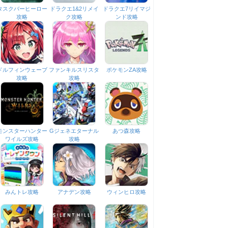
タスクバーヒーロー
ドラクエ1&2リメイ
ドラクエ7リイマジ
攻略
ク攻略
ンド攻略
ドルフィンウェーブ
ファンキルスリスタ
ポケモンZA攻略
攻略
攻略
モンスターハンター
Gジェネエターナル
あつ森攻略
ワイルズ攻略
攻略
みんトレ攻略
アナデン攻略
ウィンヒロ攻略