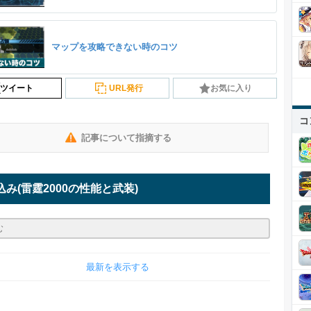
マップを攻略できない時のコツ
ツイート
URL発行
お気に入り
コ
記事について指摘する
込み
(雷霆2000の性能と武装)
最新を表示する