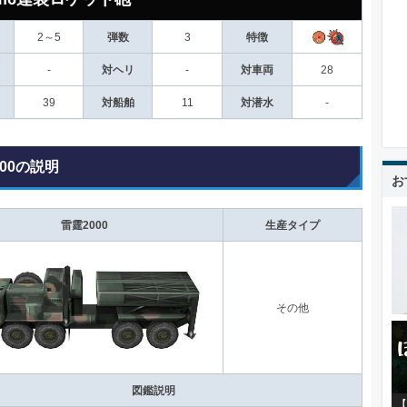
2～5
弾数
3
特徴
-
対ヘリ
-
対車両
28
39
対船舶
11
対潜水
-
000の説明
お
雷霆2000
生産タイプ
その他
図鑑説明
【