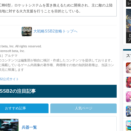
レ
工蜂6型」ロケットシステムを置き換えるために開発され、主に敵の上陸
結地に対する火力支援を行うことを目的としている。
大戦略SSB2攻略トップへ
【
プ
beta, Inc. All rights reserved.
soft beta, Inc.
ス
集］アルテマ
のコンテンツは編集部が独自に検討・作成したコンテンツを提供しております。
に掲載しているゲーム内画像の著作権、商標権その他の知的財産権は、当該コン
供元に帰属します
B2公式サイト
SSB2の注目記事
おすすめ記事
人気ページ
兵器一覧