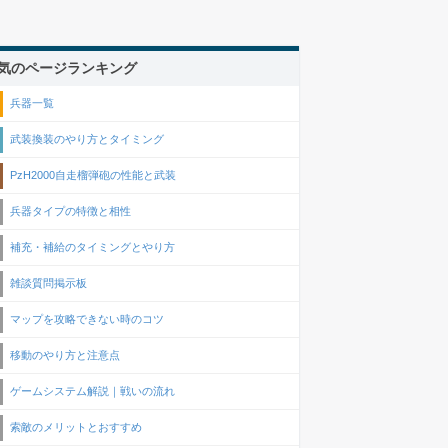
気のページランキング
兵器一覧
武装換装のやり方とタイミング
PzH2000自走榴弾砲の性能と武装
兵器タイプの特徴と相性
補充・補給のタイミングとやり方
雑談質問掲示板
マップを攻略できない時のコツ
移動のやり方と注意点
ゲームシステム解説｜戦いの流れ
索敵のメリットとおすすめ