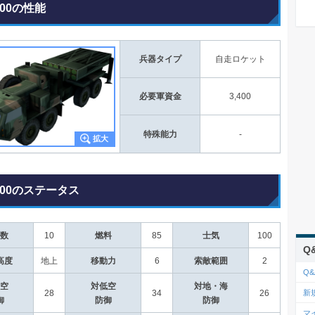
000の性能
兵器タイプ
自走ロケット
必要軍資金
3,400
特殊能力
-
000のステータス
数
10
燃料
85
士気
100
Q
高度
地上
移動力
6
索敵範囲
2
Q&
空
対低空
対地・海
新
28
34
26
御
防御
防御
マ