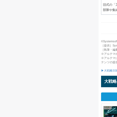
旧式の「
部隊や集
©Systemsoft 
［提供］System
［執筆・編
※アルテマ
※アルテマ
テンツの提
▶大戦略SS
大戦略