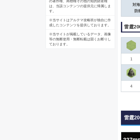
の著作権、商標権その他の知的財産権
対海
は、当該コンテンツの提供元に帰属しま
防
す。
※当サイトはアルテマ攻略班が独自に作
成したコンテンツを提供しております。
雷霆2
※当サイトが掲載しているデータ、画像
等の無断使用・無断転載は固くお断りし
ております。
1
4
雷霆2
227