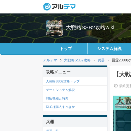
大戦略SSB2攻略wiki
トップ
システム解説
アルテマ
大戦略SSB2攻略
兵器
雷霆2000
攻略メニュー
【大戦
大戦略SSB2攻略トップ
最終更新
ゲームシステム解説
対応機種と特典
DLCは購入すべきか
兵器