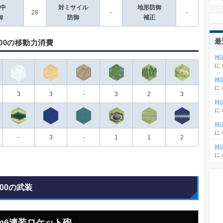
中
対ミサイル
地形防御
28
-
-
御
防御
補正
最
000の移動力消費
雑
に
雑
に
3
3
-
3
2
3
雑
に
雑
に
-
3
-
1
1
2
雑
に
000の武装
mm6連装ロケット砲