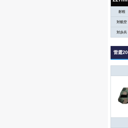
射程
対航空
対歩兵
雷霆2