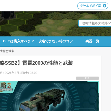
ゲームでポイ活
DLCは購入すべき？
攻略できない時のコツ
兵器一覧
の性能と武装
略SSB2】雷霆2000の性能と武装
：2026年8月1日(土) 08:02
PR