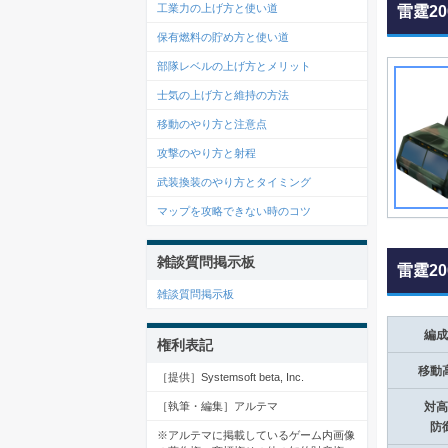
工業力の上げ方と使い道
雷霆2
保有燃料の貯め方と使い道
部隊レベルの上げ方とメリット
士気の上げ方と維持の方法
移動のやり方と注意点
攻撃のやり方と射程
武装換装のやり方とタイミング
マップを攻略できない時のコツ
雑談質問掲示板
雷霆2
雑談質問掲示板
編成
権利表記
移動
［提供］Systemsoft beta, Inc.
［執筆・編集］アルテマ
対高
防
※アルテマに掲載しているゲーム内画像