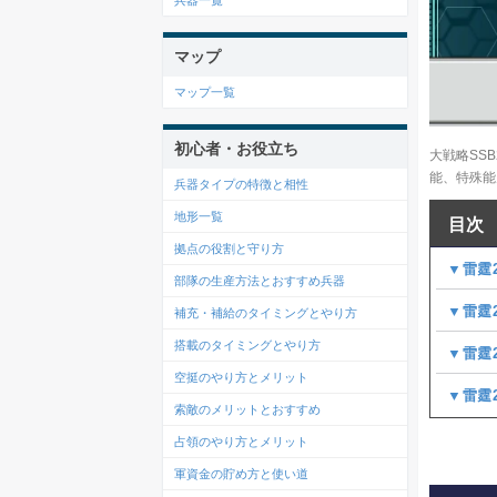
兵器一覧
マップ
マップ一覧
初心者・お役立ち
大戦略SS
能、特殊能
兵器タイプの特徴と相性
地形一覧
目次
拠点の役割と守り方
▼雷霆2
部隊の生産方法とおすすめ兵器
▼雷霆
補充・補給のタイミングとやり方
搭載のタイミングとやり方
▼雷霆2
空挺のやり方とメリット
▼雷霆2
索敵のメリットとおすすめ
占領のやり方とメリット
軍資金の貯め方と使い道