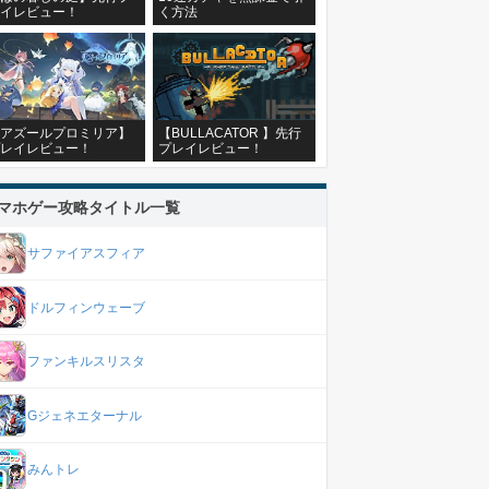
イレビュー！
く方法
アズールプロミリア】
【BULLACATOR 】先行
レイレビュー！
プレイレビュー！
マホゲー攻略タイトル一覧
サファイアスフィア
ドルフィンウェーブ
ファンキルスリスタ
Gジェネエターナル
みんトレ