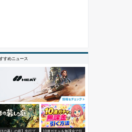
すすめニュース
ほの暮しの庭】先行プ
10連ガチャを無課金で引