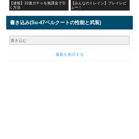
【速報】10連ガチャを無課金で引
【みんなのトレイン】プレイレビ
く方法
ュー！
書き込み
(Su-47ベルクートの性能と武装)
最新を表示する