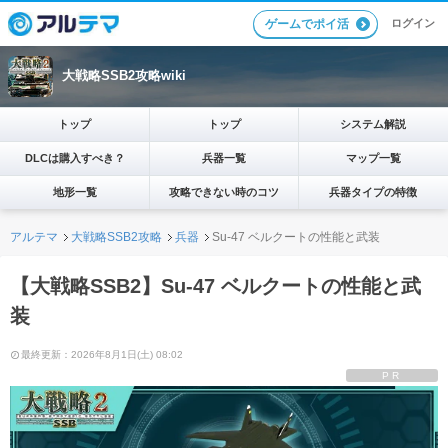
ログイン
ゲームでポイ活
大戦略SSB2攻略wiki
トップ
トップ
システム解説
DLCは購入すべき？
兵器一覧
マップ一覧
地形一覧
攻略できない時のコツ
兵器タイプの特徴
アルテマ
大戦略SSB2攻略
兵器
Su-47 ベルクートの性能と武装
【大戦略SSB2】Su-47 ベルクートの性能と武
装
最終更新：2026年8月1日(土) 08:02
PR