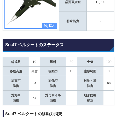
必要軍資金
11,000
特殊能力
-
Su-47 ベルクートのステータス
編成数
10
燃料
80
士気
100
移動高度
高空
移動力
15
索敵範囲
3
対高空
対低空
対地・海
84
85
66
防御
防御
防御
対海中
対ミサイル
地形防御
64
-
-
防御
防御
補正
Su-47 ベルクートの移動力消費