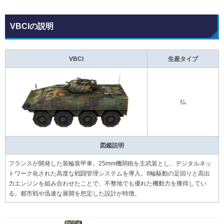
VBCIの説明
VBCI
生産タイプ
仏
図鑑説明
フランスが開発した装輪装甲車。25mm機関砲を主武装とし、デジタルネッ
トワーク化された高度な戦闘管理システムを導入。8輪駆動の足回りと高出
力エンジンを組み合わせたことで、不整地でも優れた機動力を獲得してい
る。都市戦や迅速な展開を想定した設計が特徴。