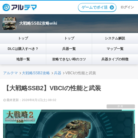
ログイン
ゲームでポイ活
大戦略SSB2攻略wiki
トップ
トップ
システム解説
DLCは購入すべき？
兵器一覧
マップ一覧
地形一覧
攻略できない時のコツ
兵器タイプの特徴
アルテマ
大戦略SSB2攻略
兵器
VBCIの性能と武装
【大戦略SSB2】VBCIの性能と武装
最終更新：2026年8月1日(土) 08:02
PR