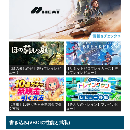
【ほの暮しの庭】先行プレイレビ
【リミットゼロブレイカーズ】先
ュー！
行プレイレビュー！
【速報】10連ガチャを無課金で引
【みんなのトレイン】プレイレビ
く方法
ュー！
書き込み
(VBCIの性能と武装)