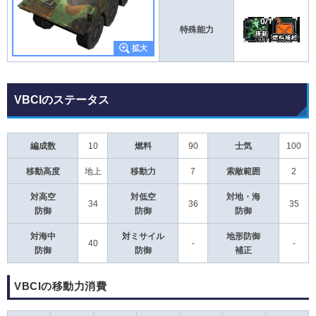
特殊能力
VBCIのステータス
編成数
10
燃料
90
士気
100
移動高度
地上
移動力
7
索敵範囲
2
対高空
対低空
対地・海
34
36
35
防御
防御
防御
対海中
対ミサイル
地形防御
40
-
-
防御
防御
補正
VBCIの移動力消費