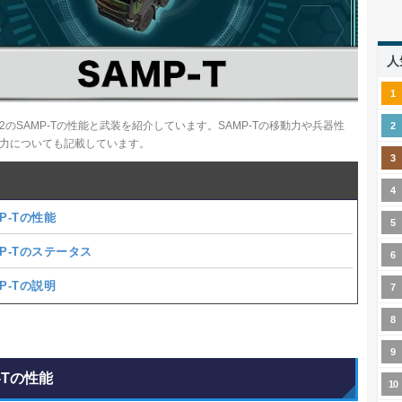
人
B2のSAMP-Tの性能と武装を紹介しています。SAMP-Tの移動力や兵器性
力についても記載しています。
P-Tの性能
MP-Tのステータス
P-Tの説明
-Tの性能