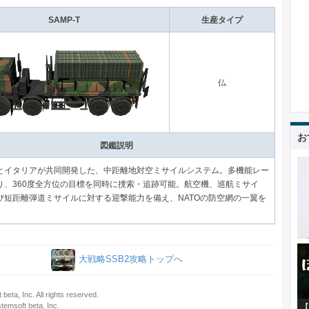
SAMP-T
生産タイプ
仏
お
図鑑説明
とイタリアが共同開発した、中距離地対空ミサイルシステム。多機能レー
り、360度全方位の目標を同時に捜索・追跡可能。航空機、巡航ミサイ
び短距離弾道ミサイルに対する迎撃能力を備え、NATOの防空網の一翼を
大戦略SSB2攻略トップへ
beta, Inc. All rights reserved.
soft beta, Inc.
【