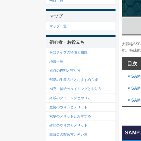
兵器一覧
マップ
マップ一覧
初心者・お役立ち
大戦略SS
能、特殊能
兵器タイプの特徴と相性
地形一覧
目次
拠点の役割と守り方
▼SAM
部隊の生産方法とおすすめ兵器
▼SA
補充・補給のタイミングとやり方
搭載のタイミングとやり方
▼SAM
空挺のやり方とメリット
索敵のメリットとおすすめ
占領のやり方とメリット
SAMP
軍資金の貯め方と使い道