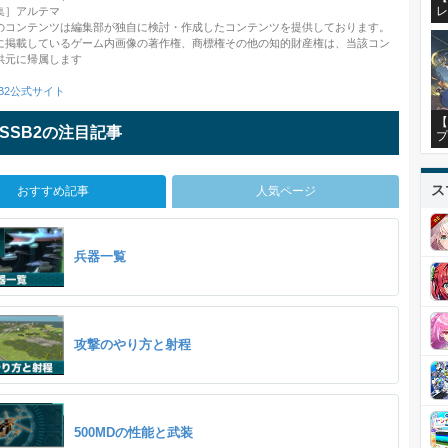
レ
集］アルテマ
のコンテンツは編集部が独自に検討・作成したコンテンツを提供しております。
に掲載しているゲーム内画像の著作権、商標権その他の知的財産権は、当該コン
供元に帰属します
B2公式サイト
【
SSB2の注目記事
プ
ス
おすすめ記事
人気ページ
兵器一覧
攻撃のやり方と射程
500MDの性能と武装