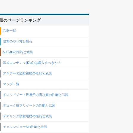
気のページランキング
兵器一覧
攻撃のやり方と射程
500MDの性能と武装
追加コンテンツ(DLC)は購入すべきか？
アキテーヌ級駆逐艦の性能と武装
マップ一覧
ドレッドノート級原子力潜水艦の性能と武装
デューク級フリゲートの性能と武装
デアリング級駆逐艦の性能と武装
チャレンジャー3の性能と武装