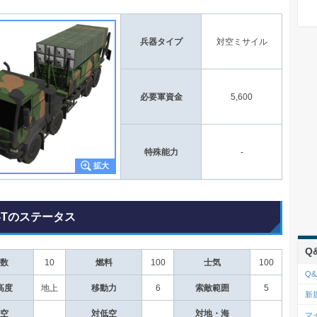
兵器タイプ
対空ミサイル
必要軍資金
5,600
特殊能力
-
P-Tのステータス
Q
数
10
燃料
100
士気
100
Q&
高度
地上
移動力
6
索敵範囲
5
新
空
対低空
対地・海
マ