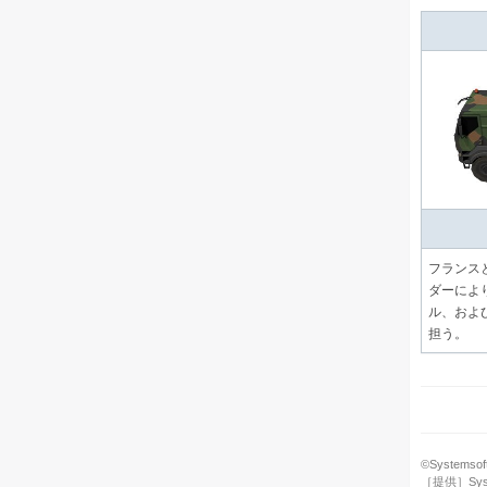
フランス
ダーによ
ル、およ
担う。
©Systemsoft 
［提供］System