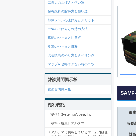
工業力の上げ方と使い道
保有燃料の貯め方と使い道
部隊レベルの上げ方とメリット
士気の上げ方と維持の方法
移動のやり方と注意点
攻撃のやり方と射程
武装換装のやり方とタイミング
マップを攻略できない時のコツ
雑談質問掲示板
雑談質問掲示板
SAM
権利表記
編成
［提供］Systemsoft beta, Inc.
［執筆・編集］アルテマ
移動
※アルテマに掲載しているゲーム内画像
対高