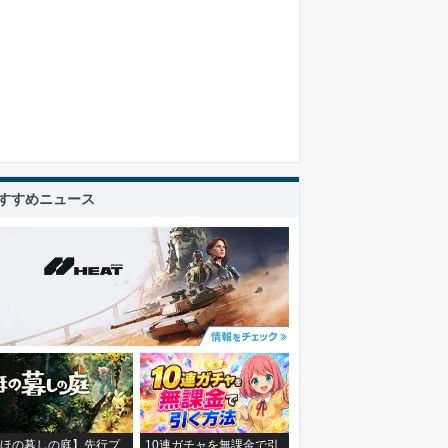
すすめニュース
ほの暮しの庭】先行プ
10連ガチャを無課金で引