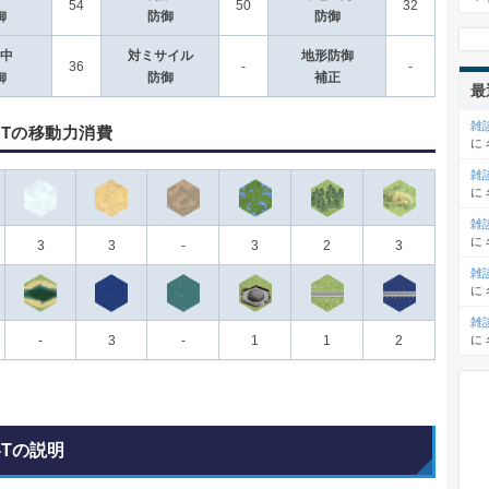
54
50
32
御
防御
防御
中
対ミサイル
地形防御
36
-
-
御
防御
補正
最
雑
P-Tの移動力消費
に
雑
に
雑
に
3
3
-
3
2
3
雑
に
雑
に
-
3
-
1
1
2
-Tの説明