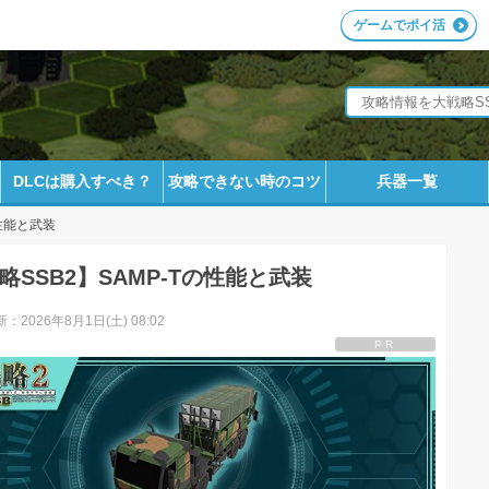
ゲームでポイ活
DLCは購入すべき？
攻略できない時のコツ
兵器一覧
の性能と武装
略SSB2】SAMP-Tの性能と武装
：2026年8月1日(土) 08:02
PR