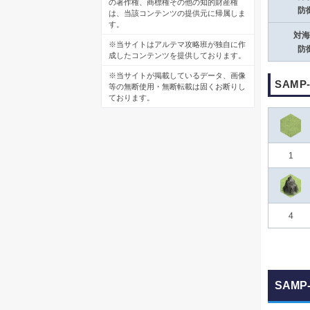
の著作権、商標権その他の知的財産権
防
は、当該コンテンツの提供元に帰属しま
す。
対海
※当サイトはアルテマ攻略班が独自に作
防
成したコンテンツを提供しております。
※当サイトが掲載しているデータ、画像
SAM
等の無断使用・無断転載は固くお断りし
ております。
1
4
SAMP