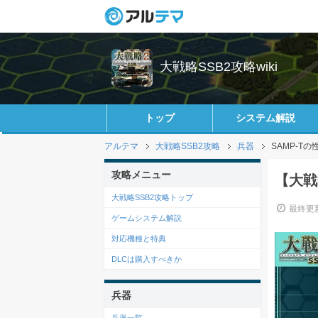
大戦略SSB2攻略wiki
トップ
システム解説
アルテマ
大戦略SSB2攻略
兵器
SAMP-T
攻略メニュー
【大戦
大戦略SSB2攻略トップ
最終更新
ゲームシステム解説
対応機種と特典
DLCは購入すべきか
兵器