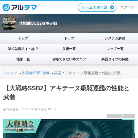
ログイン
ゲームでポイ活
大戦略SSB2攻略wiki
トップ
トップ
システム解説
DLCは購入すべき？
兵器一覧
マップ一覧
地形一覧
攻略できない時のコツ
兵器タイプの特徴
アルテマ
大戦略SSB2攻略
兵器
アキテーヌ級駆逐艦の性能と武装
【大戦略SSB2】アキテーヌ級駆逐艦の性能と
武装
最終更新：2026年8月1日(土) 08:02
PR