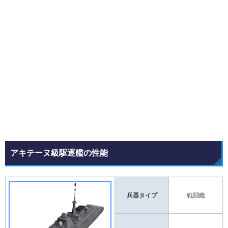
アキテーヌ級駆逐艦の性能
兵器タイプ
戦闘艦