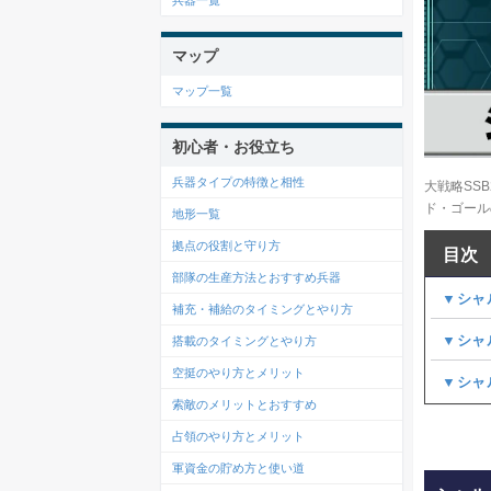
兵器一覧
マップ
マップ一覧
初心者・お役立ち
兵器タイプの特徴と相性
大戦略SS
ド・ゴール
地形一覧
拠点の役割と守り方
目次
部隊の生産方法とおすすめ兵器
▼シャ
補充・補給のタイミングとやり方
▼シャ
搭載のタイミングとやり方
空挺のやり方とメリット
▼シャ
索敵のメリットとおすすめ
占領のやり方とメリット
軍資金の貯め方と使い道