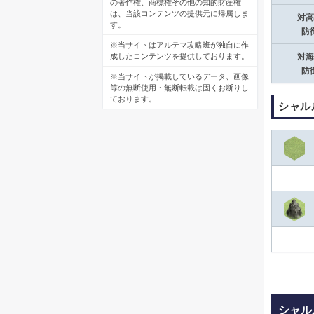
の著作権、商標権その他の知的財産権
は、当該コンテンツの提供元に帰属しま
対高
す。
防
※当サイトはアルテマ攻略班が独自に作
成したコンテンツを提供しております。
対海
防
※当サイトが掲載しているデータ、画像
等の無断使用・無断転載は固くお断りし
ております。
シャル
-
-
シャル