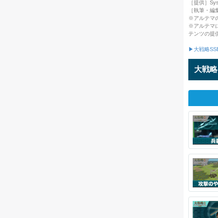
［提供］System
［執筆・編
※アルテマ
※アルテマ
テンツの提
▶大戦略SS
大戦略