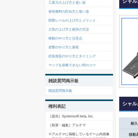
シャル
工業力の上げ方と使い道
保有燃料の貯め方と使い道
部隊レベルの上げ方とメリット
士気の上げ方と維持の方法
移動のやり方と注意点
攻撃のやり方と射程
武装換装のやり方とタイミング
マップを攻略できない時のコツ
雑談質問掲示板
雑談質問掲示板
シャル
権利表記
［提供］Systemsoft beta, Inc.
耐久
［執筆・編集］アルテマ
※アルテマに掲載しているゲーム内画像
移動