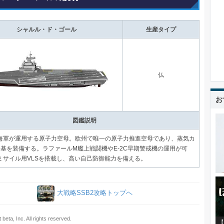
シャルル・ド・ゴール
生産タイプ
仏
お
図鑑説明
海軍が運用する原子力空母。欧州で唯一の原子力推進空母であり、蒸気カ
2基を装備する。ラファールM艦上戦闘機やE-2C早期警戒機の運用が可
ミサイル用VLSを搭載し、高い自己防御能力を備える。
大戦略SSB2攻略トップへ
beta, Inc. All rights reserved.
【