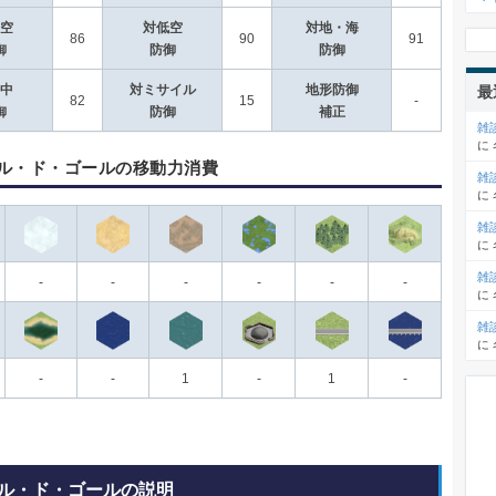
空
対低空
対地・海
86
90
91
御
防御
防御
中
対ミサイル
地形防御
最
82
15
-
御
防御
補正
雑
に
ル・ド・ゴールの移動力消費
雑
に
雑
に
雑
-
-
-
-
-
-
に
雑
に
-
-
1
-
1
-
ル・ド・ゴールの説明