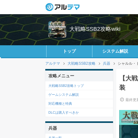
大戦略SSB2攻略wiki
トップ
システム解説
アルテマ
大戦略SSB2攻略
兵器
シャルル・
攻略メニュー
【大戦
大戦略SSB2攻略トップ
装
ゲームシステム解説
最終更新
対応機種と特典
DLCは購入すべきか
兵器