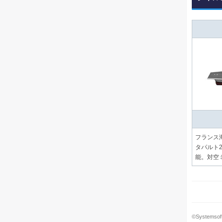
フランス
タパルト
能。対空
©Systemsoft 