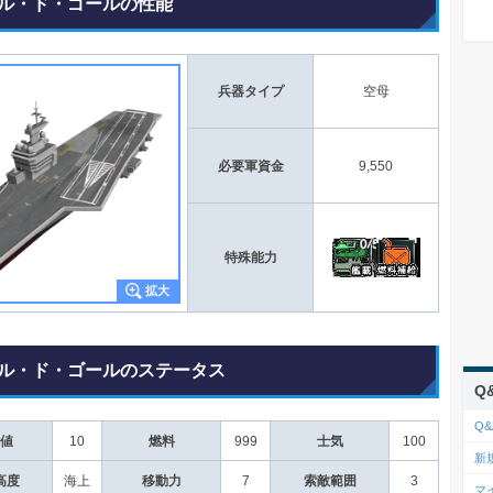
ル・ド・ゴールの性能
兵器タイプ
空母
必要軍資金
9,550
特殊能力
ル・ド・ゴールのステータス
Q
Q&
値
10
燃料
999
士気
100
新
高度
海上
移動力
7
索敵範囲
3
マ