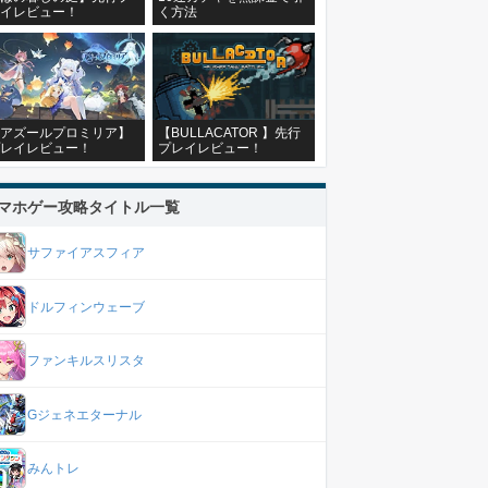
イレビュー！
く方法
アズールプロミリア】
【BULLACATOR 】先行
レイレビュー！
プレイレビュー！
マホゲー攻略タイトル一覧
サファイアスフィア
ドルフィンウェーブ
ファンキルスリスタ
Gジェネエターナル
みんトレ