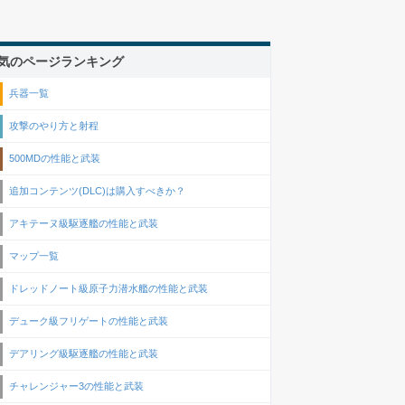
気のページランキング
兵器一覧
攻撃のやり方と射程
500MDの性能と武装
追加コンテンツ(DLC)は購入すべきか？
アキテーヌ級駆逐艦の性能と武装
マップ一覧
ドレッドノート級原子力潜水艦の性能と武装
デューク級フリゲートの性能と武装
デアリング級駆逐艦の性能と武装
チャレンジャー3の性能と武装