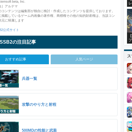
soft beta, Inc.
レ
集］アルテマ
のコンテンツは編集部が独自に検討・作成したコンテンツを提供しております。
に掲載しているゲーム内画像の著作権、商標権その他の知的財産権は、当該コン
供元に帰属します
B2公式サイト
【
プ
SSB2の注目記事
ス
おすすめ記事
人気ページ
兵器一覧
攻撃のやり方と射程
500MDの性能と武装