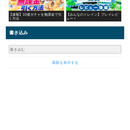
【速報】10連ガチャを無課金で引
【みんなのトレイン】プレイレビ
く方法
ュー！
書き込み
最新を表示する