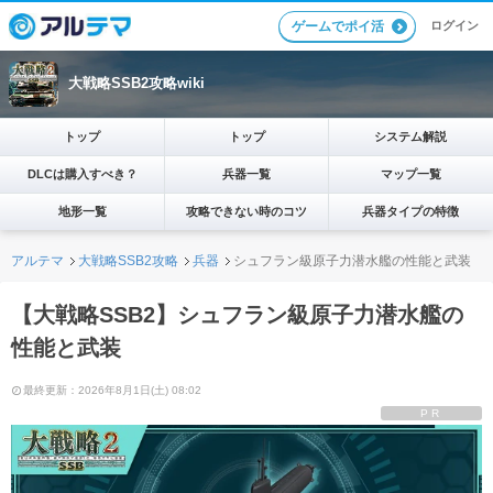
ログイン
ゲームでポイ活
大戦略SSB2攻略wiki
トップ
トップ
システム解説
DLCは購入すべき？
兵器一覧
マップ一覧
地形一覧
攻略できない時のコツ
兵器タイプの特徴
アルテマ
大戦略SSB2攻略
兵器
シュフラン級原子力潜水艦の性能と武装
【大戦略SSB2】シュフラン級原子力潜水艦の
性能と武装
最終更新：2026年8月1日(土) 08:02
PR