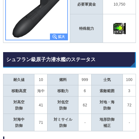
必要軍資金
10,750
特殊能力
シュフラン級原子力潜水艦のステータス
耐久値
10
燃料
999
士気
100
移動高度
海中
移動力
6
索敵範囲
3
対高空
対低空
対地・海
41
62
72
防御
防御
防御
対海中
対ミサイル
地形防御
71
-
-
防御
防御
補正