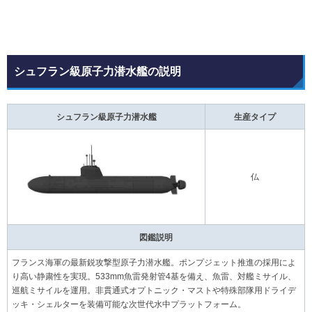
シュフラン級原子力潜水艦の説明
シュフラン級原子力潜水艦
生産タイプ
仏
図鑑説明
フランス海軍の最新鋭攻撃型原子力潜水艦。ポンプジェット推進の採用によ
り高い静粛性を実現。533mm魚雷発射管4基を備え、魚雷、対艦ミサイル、
巡航ミサイルを運用。非貫通式オプトニック・マストや特殊部隊用ドライデ
ッキ・シェルターを装備可能な次世代水中プラットフォーム。