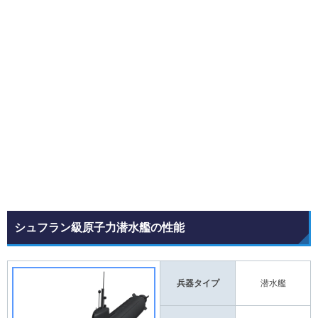
シュフラン級原子力潜水艦の性能
兵器タイプ
潜水艦