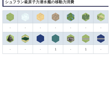
シュフラン級原子力潜水艦の移動力消費
-
-
-
-
-
-
-
-
-
-
1
-
1
-