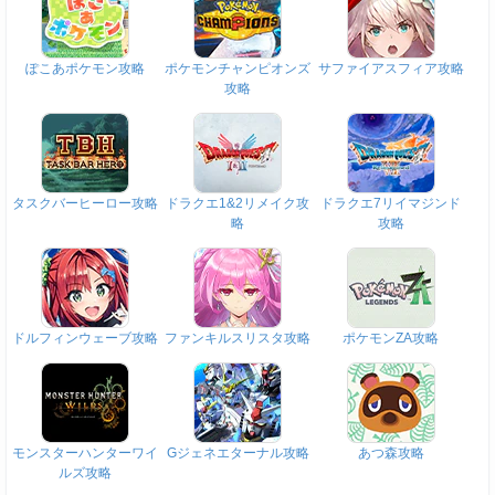
ぽこあポケモン攻略
ポケモンチャンピオンズ
サファイアスフィア攻略
攻略
タスクバーヒーロー攻略
ドラクエ1&2リメイク攻
ドラクエ7リイマジンド
略
攻略
ドルフィンウェーブ攻略
ファンキルスリスタ攻略
ポケモンZA攻略
モンスターハンターワイ
Gジェネエターナル攻略
あつ森攻略
ルズ攻略