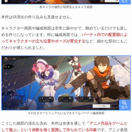
各キャラの個性が垣間見えるキャラ画面
本作はUI演出の作り込みも見逃せません。
キャラクター画面や編成画面は非常に賑やかで、眺めているだけでも楽し
める作りになっています。特に編成画面では、
パーティ内での配置順によ
ってキャラクターの立ち位置やポーズが変化する
など、細かな部分にもこ
だわりが感じられました。
そのままキービジュアルにもできそうなパーティ編成画面
こうした細部の演出も含め、本作は全体を通して
「アニメ作品をゲームと
して遊ぶ」という体験を強く意識して作られている印象
です。アニメ表現