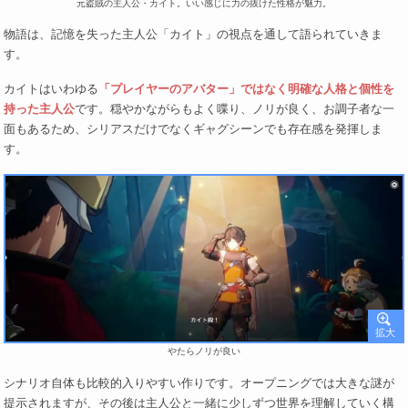
元盗賊の主人公・カイト。いい感じに力の抜けた性格が魅力。
物語は、記憶を失った主人公「カイト」の視点を通して語られていきま
す。
カイトはいわゆる
「プレイヤーのアバター」ではなく明確な人格と個性を
持った主人公
です。穏やかながらもよく喋り、ノリが良く、お調子者な一
面もあるため、シリアスだけでなくギャグシーンでも存在感を発揮しま
す。
やたらノリが良い
シナリオ自体も比較的入りやすい作りです。オープニングでは大きな謎が
提示されますが、その後は主人公と一緒に少しずつ世界を理解していく構