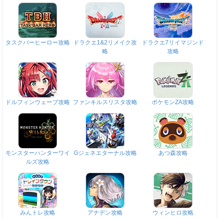
タスクバーヒーロー攻略
ドラクエ1&2リメイク攻
ドラクエ7リイマジンド
略
攻略
ドルフィンウェーブ攻略
ファンキルスリスタ攻略
ポケモンZA攻略
モンスターハンターワイ
Gジェネエターナル攻略
あつ森攻略
ルズ攻略
みんトレ攻略
アナデン攻略
ウィンヒロ攻略