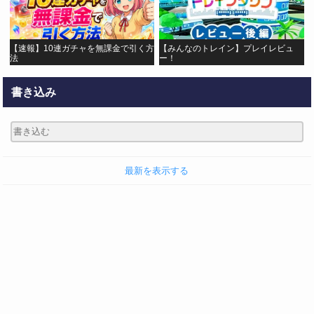
【速報】10連ガチャを無課金で引く方
【みんなのトレイン】プレイレビュ
法
ー！
書き込み
最新を表示する