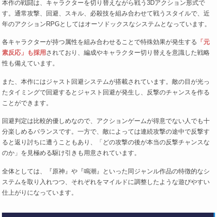
本作の戦闘は、キャラクターを切り替えながら戦う3Dアクション形式で
す。通常攻撃、回避、スキル、必殺技を組み合わせて戦うスタイルで、近
年のアクションRPGとしてはオーソドックスなシステムとなっています。
各キャラクターが持つ属性を組み合わせることで特殊効果が発生する
「元
素反応」も採用
されており、編成やキャラクター切り替えを意識した戦略
性も備えています。
また、本作にはジャスト回避システムが搭載されています。敵の目が光っ
たタイミングで回避するとジャスト回避が発生し、反撃のチャンスを作る
ことができます。
回避判定は比較的優しめなので、アクションゲームが得意でない人でも十
分楽しめるバランスです。一方で、敵によっては連続攻撃の途中で反撃す
ると返り討ちに遭うこともあり、「どの攻撃の後が本当の反撃チャンスな
のか」を見極める駆け引きも用意されています。
全体としては、『原神』や『鳴潮』といった同ジャンル作品の特徴的なシ
ステムを取り入れつつ、それぞれをマイルドに調整したような遊びやすい
仕上がりになっています。