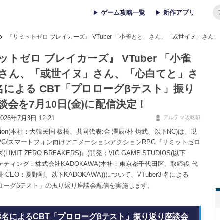
ゲーム攻略一覧
新作アプリ
『リミットゼロ ブレイカーズ』 VTuber 「小雀とと」さん、「或世イヌ」さん
ットゼロ ブレイカーズ』 VTuber 「小雀
さん、「或世イヌ」さん、「心白てと」さ
名による CBT「プロローグβテスト」振り
談会を7月10日(金)に配信決定！
26年7月3日 12:21
アルテマ攻略班
oration(本社：大韓民国 板橋、共同代表:金 澤辰/朴 炳武、以下NC)は、現
PC/スマートフォン向けアニメーションアクションRPG『リミットゼロ
IMIT ZERO BREAKERS)』(開発：VIC GAME STUDIOS(以下
ーケティング：株式会社KADOKAWA(本社：東京都千代田区、取締役 代
 CEO：夏野剛、以下KADOKAWA))について、VTuber3 名による
ロローグβテスト」の振り返り座談会配信を実施します。
er3名によるCBT「プロローグβテスト」振り返り座談会