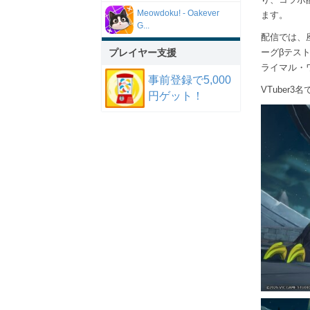
Meowdoku! - Oakever
ます。
G...
配信では、
プレイヤー支援
ーグβテス
ライマル・
事前登録で5,000
VTuber
円ゲット！