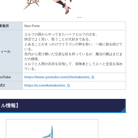
事務所
Neo-Porte
エルフの国からやってきたハーフエルフの少女。
快活でよく笑い、歌うことが大好きである。
とあることがきっかけでドラゴンの卵を拾い、一緒に旅を続けて
いる。
フィール
先代から受け継いだ立派な杖を持っているが、魔法の腕はまだま
だの模様。
エルフと人間の共存を目指して、冒険者として人々と交流を深め
ている。
uTube
https://www.youtube.com/@kohakuteto_Q
式X
https://x.com/kohakuteto_Q
トル情報】