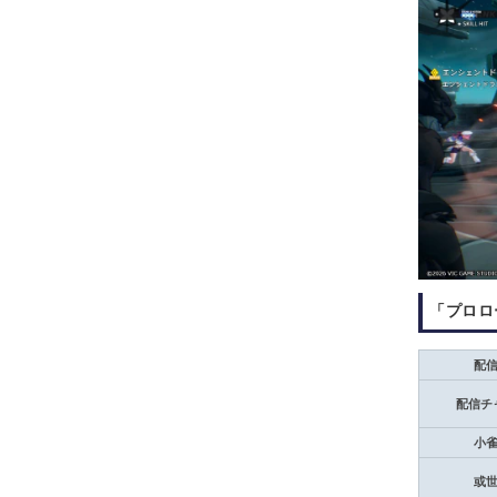
「プロロ
配
配信チ
小
或