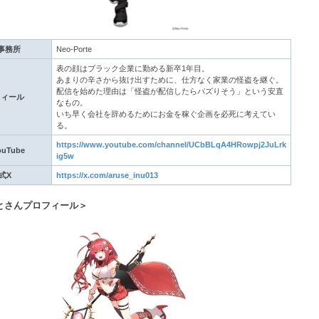
事務所
Neo-Porte
表の顔はブラック企業に勤める新卒1年目。
あまりの辛さから抜け出すために、仕方なく家業の怪盗を継ぐ。
配信を始めた理由は「怪盗が配信したらバズりそう」という安直
フィール
なもの。
いち早く会社を辞めるためにお金を稼ぐ企画を必死に考えてい
る。
https://www.youtube.com/channel/UCbBLqA4HRowpj2JuLrk
uTube
ig5w
式X
https://x.com/aruse_inu013
とさんプロフィール＞