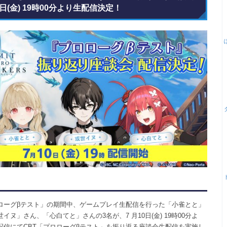
0日(金) 19時00分より生配信決定！
ロローグβテスト」の期間中、ゲームプレイ生配信を行った「小雀とと」
イヌ」さん、「心白てと」さんの3名が、7 月10日(金) 19時00分よ
配信にてCBT「プロローグβテスト」を振り返る座談会生配信を実施し