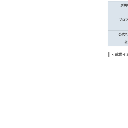
所属
プロ
公式Yo
公
＜或世イ