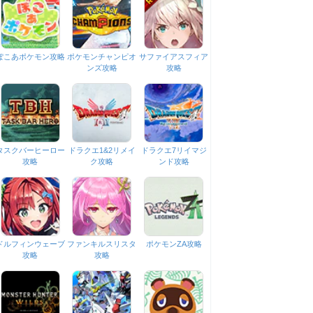
ぽこあポケモン攻略
ポケモンチャンピオ
サファイアスフィア
ンズ攻略
攻略
タスクバーヒーロー
ドラクエ1&2リメイ
ドラクエ7リイマジ
攻略
ク攻略
ンド攻略
ドルフィンウェーブ
ファンキルスリスタ
ポケモンZA攻略
攻略
攻略