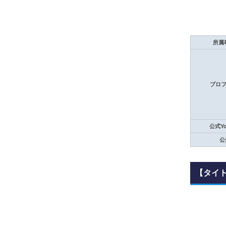
所属
プロ
公式Yo
公
【タイ