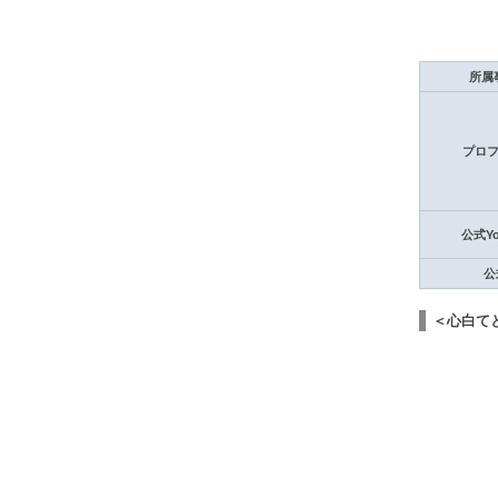
所属
プロ
公式Yo
公
＜心白て