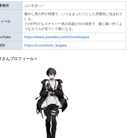
事務所
ぶいすぽっ！
癒やし系の声が特徴で、いつもまったりとした雰囲気に包まれて
いる。
フィール
どのFPSでもスナイパー系の武器が大の得意で、敵に吸い付くよ
うなエイムが見ていて癖になる。
uTube
https://www.youtube.com/@totokogara
式X
https://x.com/toto_kogara
ヌさんプロフィール＞