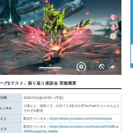
ーグβテスト」振り返り座談会 実施概要
信日時
2026/7/10(金)19:00～(予定)
小雀とと、或世イヌ、心白てと3名の公式YouTubeチャンネルより
ャンネル
それぞれ配信
雀とと
配信チャンネル：
https://www.youtube.com/@totokogara
配信チャンネル：
https://www.youtube.com/channel/UCbBLq
世イヌ
A4HRowpj2JuLrkig5w