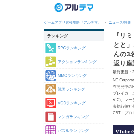
ゲームアプリ究極攻略『アルテマ』
ニュース/特集
『リミ
ランキング
とと」
RPGランキング
んの3
アクションランキング
返り座
最終更新：20
MMOランキング
NC Corp
在開発中の
戦国ランキング
ブレイカーズ(L
VIC)、マ
VODランキング
表執行役社長
CBT「プ
マンガランキング
パズルランキング
VTub