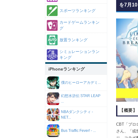
を7月1
スポーツランキング
カードゲームランキン
グ
放置ランキング
シミュレーションラン
キング
iPhoneランキング
僕のヒーローアカデミ...
幻想水滸伝 STAR LEAP
...
【概要】
NBAダンクシティ -
NET...
CBT「プ
Bus Traffic Fever! - ...
さん、「或世
り、コラボ