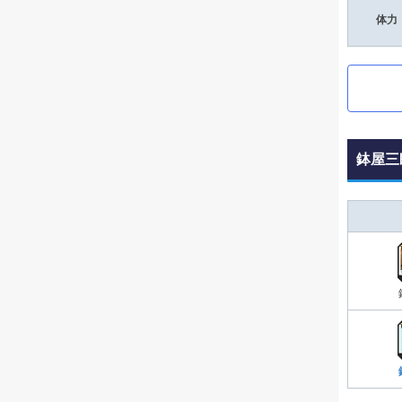
体力
鉢屋三