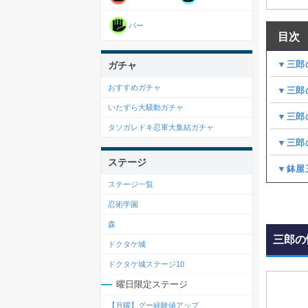
パー
目次
▼三郎
ガチャ
おすすめガチャ
▼三郎
いたずら大騒動ガチャ
▼三郎
タソガレドキ忍軍大集結ガチャ
▼三郎
ステージ
▼鉢屋
ステージ一覧
忍術学園
森
三郎の
ドクタケ城
ドクタケ城ステージ10
曜日限定ステージ
【月曜】グー経験値アップ