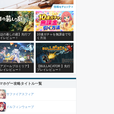
ほの暮しの庭】先行プ
10連ガチャを無課金で引
イレビュー！
く方法
アズールプロミリア】
【BULLACATOR 】先行
レイレビュー！
プレイレビュー！
マホゲー攻略タイトル一覧
サファイアスフィア
ドルフィンウェーブ