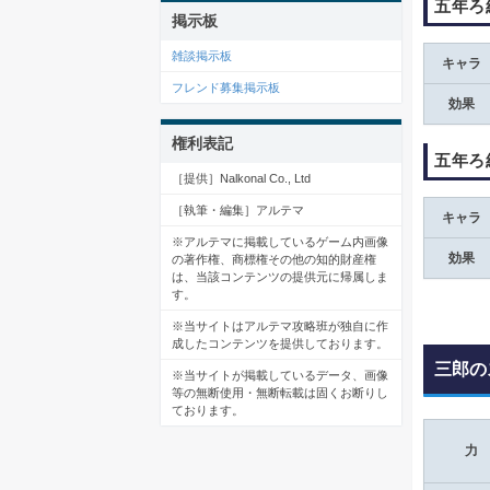
五年ろ
掲示板
雑談掲示板
キャラ
フレンド募集掲示板
効果
権利表記
五年ろ
［提供］Nalkonal Co., Ltd
［執筆・編集］アルテマ
キャラ
※アルテマに掲載しているゲーム内画像
効果
の著作権、商標権その他の知的財産権
は、当該コンテンツの提供元に帰属しま
す。
※当サイトはアルテマ攻略班が独自に作
成したコンテンツを提供しております。
三郎の
※当サイトが掲載しているデータ、画像
等の無断使用・無断転載は固くお断りし
ております。
力