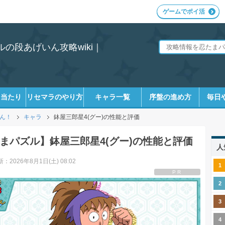
ゲームでポイ活
の段あげいん攻略wiki｜
ラ当たり
リセマラのやり方
キャラ一覧
序盤の進め方
毎日
ん！
キャラ
鉢屋三郎星4(グー)の性能と評価
まパズル】鉢屋三郎星4(グー)の性能と評価
人
：2026年8月1日(土) 08:02
PR