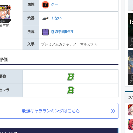
属性
グー
武器
くない
屋三郎
所属
忍術学園5年生
【
レ
入手
プレミアムガチャ、ノーマルガチャ
評価
最強
【
プ
セマラ
ス
最強キャラランキングはこちら