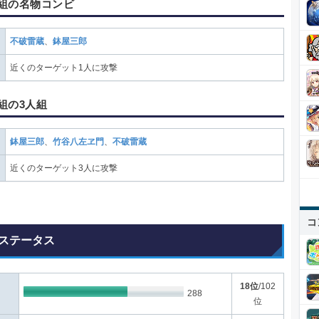
組の名物コンビ
不破雷蔵
、
鉢屋三郎
近くのターゲット1人に攻撃
組の3人組
鉢屋三郎
、
竹谷八左ヱ門
、
不破雷蔵
近くのターゲット3人に攻撃
コ
ステータス
18位
/102
288
位