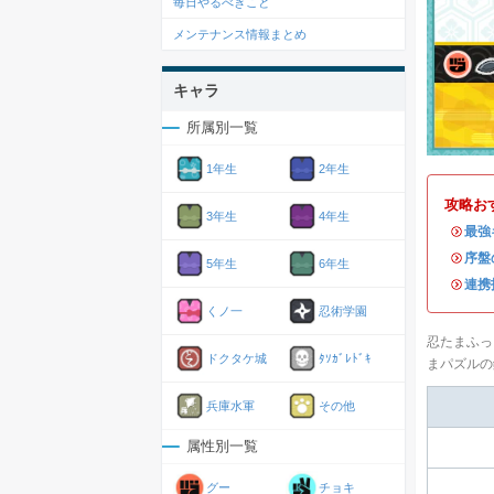
毎日やるべきこと
メンテナンス情報まとめ
キャラ
所属別一覧
1年生
2年生
攻略お
3年生
4年生
・
最強
・
序盤
5年生
6年生
・
連携
くノ一
忍術学園
忍たまふっ
ドクタケ城
ﾀｿｶﾞﾚﾄﾞｷ
まパズルの
兵庫水軍
その他
属性別一覧
グー
チョキ