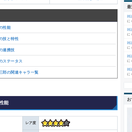
最
雑
に
の性能
雑
に
の技と特性
雑
に
の連携技
雑
のステータス
に
雑
三郎の関連キャラ一覧
に
お
性能
レア度