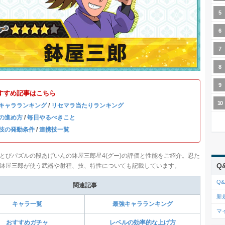
すすめ記事はこちら
キャラランキング
/
リセマラ当たりランキング
の進め方
/
毎日やるべきこと
技の発動条件
/
連携技一覧
とびパズルの段あげいんの鉢屋三郎星4(グー)の評価と性能をご紹介。忍た
Q
鉢屋三郎が使う武器や射程、技、特性についても記載しています。
Q&
関連記事
新
キャラ一覧
最強キャラランキング
マ
おすすめガチャ
レベルの効率的な上げ方