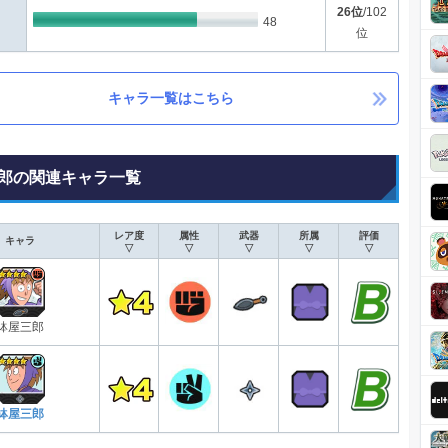
26位
/102
48
位
キャラ一覧はこちら
郎の関連キャラ一覧
レア度
属性
武器
所属
評価
キャラ
▽
▽
▽
▽
▽
鉢屋三郎
鉢屋三郎