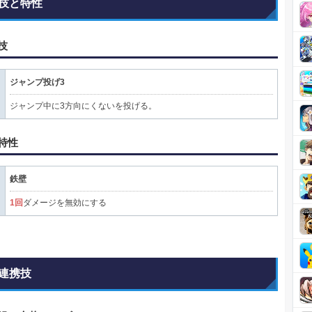
技と特性
技
ジャンプ投げ3
ジャンプ中に3方向にくないを投げる。
特性
鉄壁
1回
ダメージを無効にする
連携技