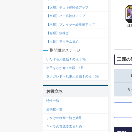
【火曜】チョキ経験値アップ
【水曜】パー経験値アップ
【木曜】プレイヤー経験値アップ
鉢
【金曜】銭稼ぎ
【土日】アイテム集め
期間限定ステージ
三郎の
いたずら大騒動！の段｜3月
迷子をさがせ！の段｜4月
タソガレドキ忍軍大集結！の段｜5月
リ
お役立ち
特性一覧
連携技一覧
しかけの種類一覧と効果
キャラの育成要素まとめ