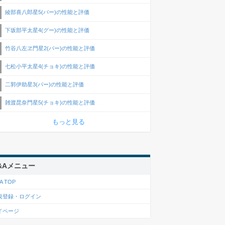
綾部喜八郎星5(パー)の性能と評価
下坂部平太星4(グー)の性能と評価
竹谷八左ヱ門星2(パー)の性能と評価
七松小平太星4(チョキ)の性能と評価
二郭伊助星3(パー)の性能と評価
雑渡昆奈門星5(チョキ)の性能と評価
もっと見る
&Aメニュー
A TOP
規登録・ログイン
イページ