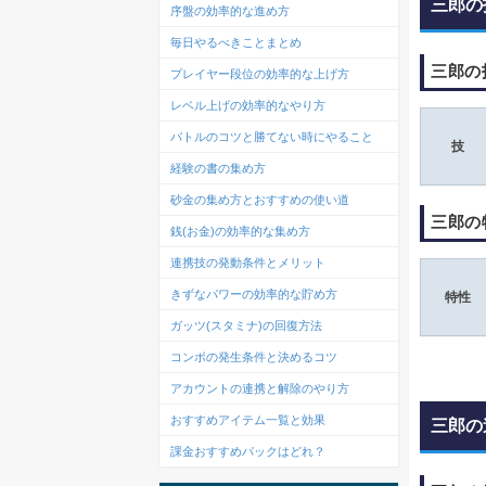
三郎の
序盤の効率的な進め方
毎日やるべきことまとめ
三郎の
プレイヤー段位の効率的な上げ方
レベル上げの効率的なやり方
バトルのコツと勝てない時にやること
技
経験の書の集め方
砂金の集め方とおすすめの使い道
三郎の
銭(お金)の効率的な集め方
連携技の発動条件とメリット
きずなパワーの効率的な貯め方
特性
ガッツ(スタミナ)の回復方法
コンボの発生条件と決めるコツ
アカウントの連携と解除のやり方
おすすめアイテム一覧と効果
三郎の
課金おすすめパックはどれ？