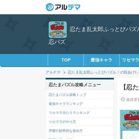
忍たま乱太郎ふっとびパズル
忍パズ
TOP
最強キャラ
リセマ
アルテマ
忍たま乱太郎ふっとびパズル！の段あげい
忍たまパズル攻略メニュー
【忍た
忍たまパズル攻略トップ
最終更新
最強キャラランキング
リセマラ当たりランキング
リセマラのやり方
序盤の効率的な進め方