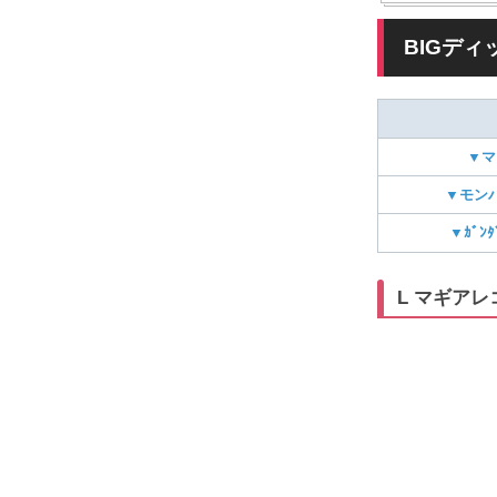
BIGデ
▼マ
▼モン
▼ｶﾞﾝﾀ
L マギアレ