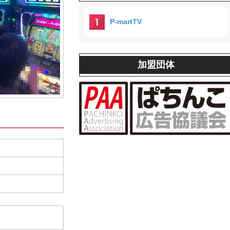
P-martTV
加盟団体