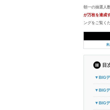
朝一の抽選人数
が万枚を達成
ングをご覧く
来
目
▼BI
▼BI
▼BIG