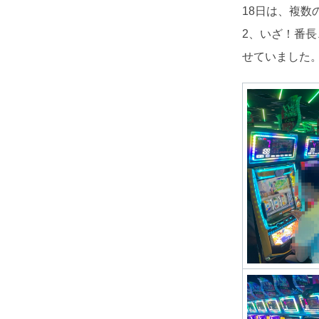
18日は、複
2、いざ！番
せていました