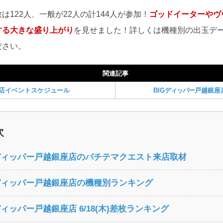
は122人、一般が22人の計144人が参加！
ゴッドイーターやヴ
する大きな盛り上がり
を見せました！詳しくは機種別の出玉デ
ださい。
関連記事
店イベントスケジュール
BIG
ディッパー
戸越銀座
次
Gディッパー戸越銀座店のパチテマクエスト来店取材
Gディッパー戸越銀座店の機種別ランキング
ディッパー戸越銀座店 6/18(木)差枚ランキング