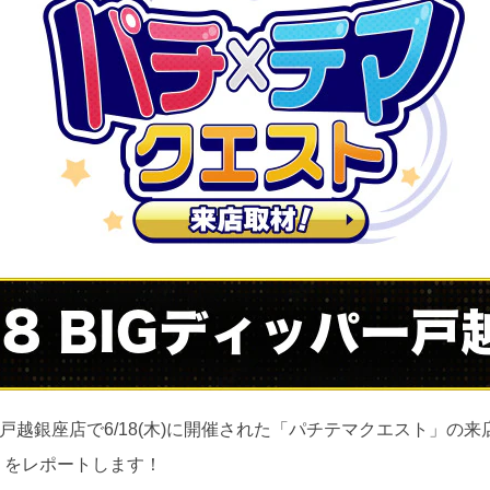
ー戸越銀座店で6/18(木)に開催された「パチテマクエスト」の
りをレポートします！