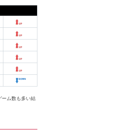
ゲーム数も多い結