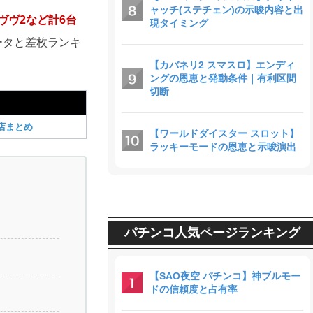
ャッチ(ステチェン)の示唆内容と出
ヴヴ2など計6台
現タイミング
ータと差枚ランキ
【カバネリ2 スマスロ】エンディ
ングの恩恵と発動条件｜有利区間
切断
店まとめ
【ワールドダイスター スロット】
ラッキーモードの恩恵と示唆演出
パチンコ人気ページランキング
【SAO夜空 パチンコ】神ブルモー
ドの信頼度と占有率