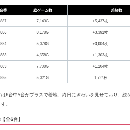
台番
総ゲーム数
差枚数
887
7,143G
+5,437枚
886
8,178G
+3,391枚
884
5,078G
+3,004枚
888
4,658G
+1,303枚
883
7,708G
+1,104枚
885
5,021G
-1,724枚
ドは6台中5台がプラスで着地。終日にぎわいを見せており、総
ます。
3【全6台】