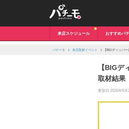
来店スケジュール
おすすめパ
パチーモ
来店取材イベント
【BIGディッパー
【BIGデ
取材結果
更新日:2026年6月24