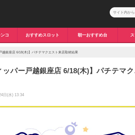
チンコ
おすすめスロット
朝一おすすめ台
ス
戸越銀座店 6/18(木)】パチテマクエスト来店取材結果
ィッパー戸越銀座店 6/18(木)】パチテマ
日(水) 13:34