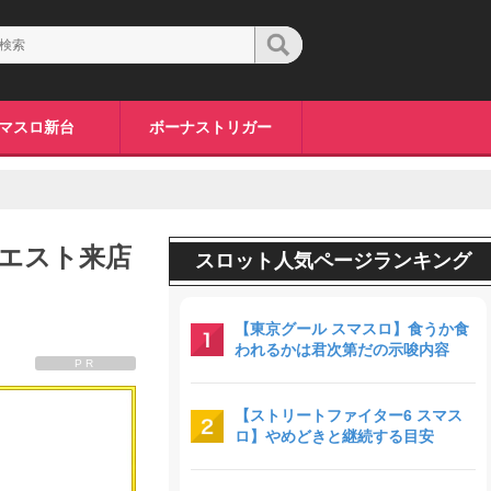
マスロ新台
ボーナストリガー
クエスト来店
スロット人気ページランキング
【東京グール スマスロ】食うか食
われるかは君次第だの示唆内容
PR
【ストリートファイター6 スマス
ロ】やめどきと継続する目安