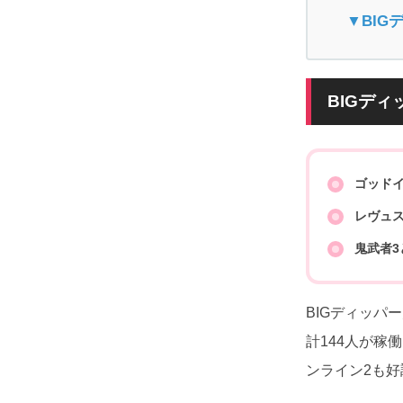
▼BI
BIGデ
ゴッドイ
レヴュ
鬼武者
BIGディッパー
計144人が稼
ンライン2も