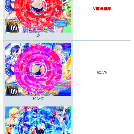
V獲得濃厚
赤
82.5%
ピンク