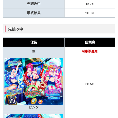
先読み中
15.2%
最終結果
20.3%
先読み中
保留
信頼度
赤
V獲得濃厚
88.5%
ピンク