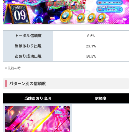
トータル信頼度
8.5%
当該あおり出現
23.1%
あおり成功出現
59.5%
※先読み時
パターン別の信頼度
当該あおり出現
信頼度