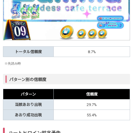
トータル信頼度
8.7%
※先読み時
パターン別の信頼度
パターン
信頼度
当該あおり出現
29.7%
あおり成功出現
55.4%