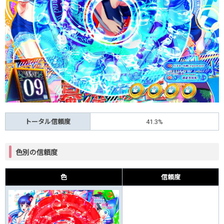
トータル信頼度
41.3%
色別の信頼度
色
信頼度