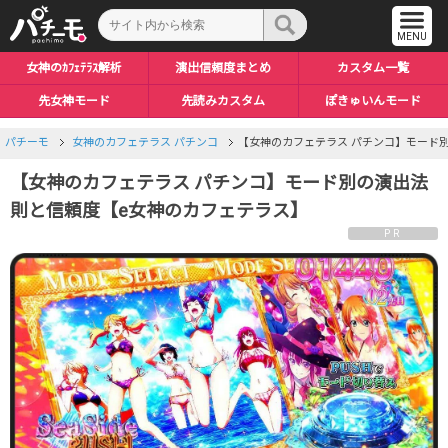
女神のｶﾌｪﾃﾗｽ解析
演出信頼度まとめ
カスタム一覧
先女神モード
先読みカスタム
ぽきゅいんモード
パチーモ
女神のカフェテラス パチンコ
【女神のカフェテラス パチンコ】モード
【女神のカフェテラス パチンコ】モード別の演出法
則と信頼度【e女神のカフェテラス】
PR