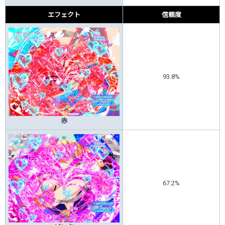
エフェクト
信頼度
93.8%
赤
67.2%