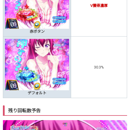
V獲得濃厚
赤ボタン
30.3%
デフォルト
残り回転数予告