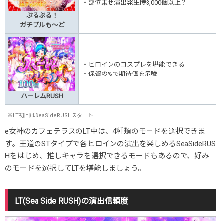
・部位乗せ演出発生時3,000個以上？
ぷるぷる！
ガチプルも～ど
・ヒロインのコスプレを堪能できる
・保留の%で期待値を示唆
ハーレムRUSH
※LT初回はSeaSideRUSHスタート
e女神のカフェテラスのLT中は、4種類のモードを選択できま
す。王道のSTタイプで各ヒロインの演出を楽しめるSeaSideRUS
Hをはじめ、推しキャラを選択できるモードもあるので、好み
のモードを選択してLTを堪能しましょう。
LT(Sea Side RUSH)の演出信頼度