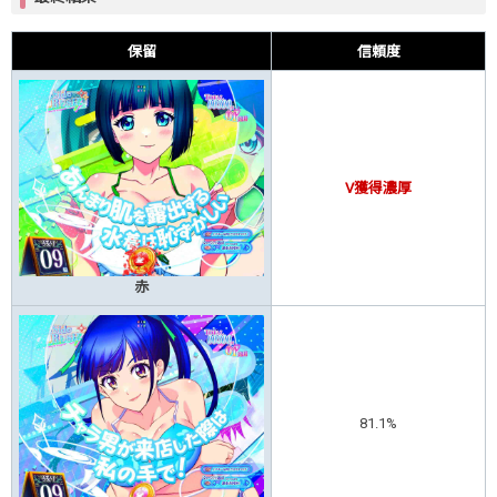
保留
信頼度
V獲得濃厚
赤
81.1%