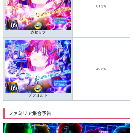
81.2%
赤セリフ
49.6%
デフォルト
ファミリア集合予告