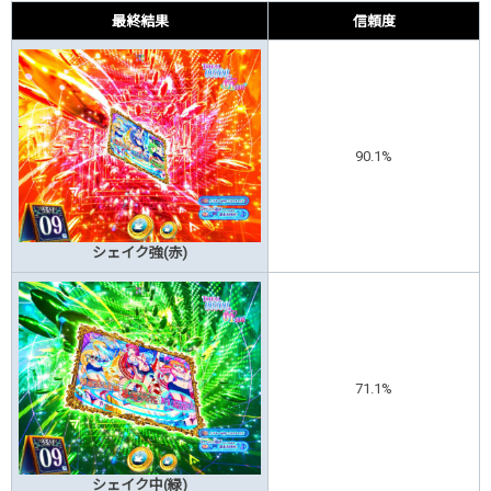
最終結果
信頼度
90.1%
シェイク強(赤)
71.1%
シェイク中(緑)