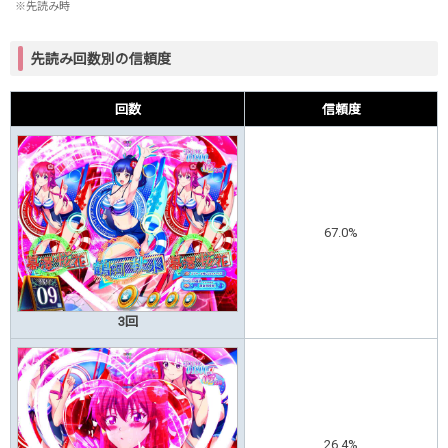
※先読み時
先読み回数別の信頼度
回数
信頼度
67.0%
3回
26.4%