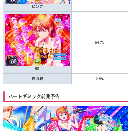
ピンク
64.7%
緑
白点滅
2.8%
ハートギミック前兆予告