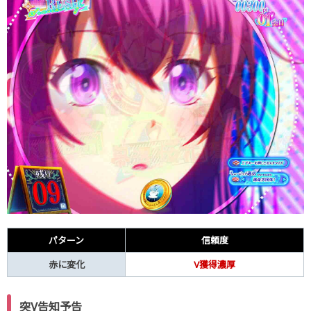
パターン
信頼度
赤に変化
V獲得濃厚
突V告知予告