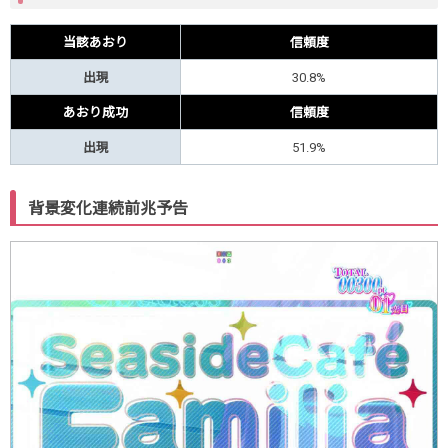
当該あおり
信頼度
出現
30.8%
あおり成功
信頼度
出現
51.9%
背景変化連続前兆予告