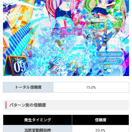
トータル信頼度
15.0%
パターン別の信頼度
発生タイミング
信頼度
当該変動開始時
39.4%