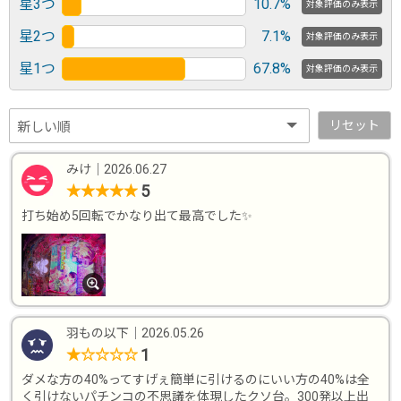
星3つ
10.7%
対象評価のみ表示
星2つ
7.1%
対象評価のみ表示
星1つ
67.8%
対象評価のみ表示
リセット
みけ
｜
2026.06.27
5
★
★
★
★
★
打ち始め5回転でかなり出て最高でした✨
羽もの以下
｜
2026.05.26
1
★
☆
☆
☆
☆
ダメな方の40%ってすげぇ簡単に引けるのにいい方の40%は全
く引けないパチンコの不思議を体現したクソ台。300発以上出