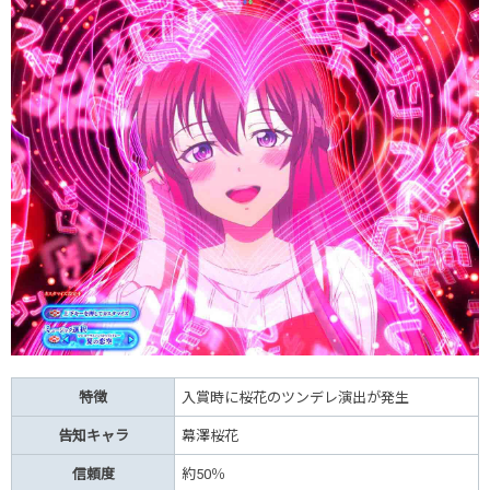
特徴
入賞時に桜花のツンデレ演出が発生
告知キャラ
幕澤桜花
信頼度
約50％