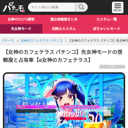
女神のｶﾌｪﾃﾗｽ解析
演出信頼度まとめ
カスタム一覧
先女神モード
先読みカスタム
ぽきゅいんモード
パチーモ
女神のカフェテラス パチンコ
【女神のカフェテラス パチンコ】先女神
【女神のカフェテラス パチンコ】先女神モードの信
頼度と占有率【e女神のカフェテラス】
PR