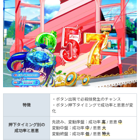
・ボタン出現で必殺技発生のチャンス
特徴
・ボタン押下タイミングで成功率と恩恵が変
化
先読み、変動序盤：成功率
高
/ 恩恵
中
押下タイミング別の
変動中盤：成功率
中
/ 恩恵
大
成功率と恩恵
変動終盤：成功率
低
/ 恩恵
特大