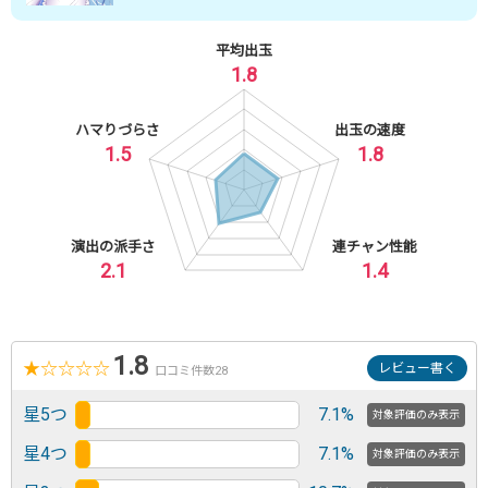
平均出玉
1.8
ハマりづらさ
出玉の速度
1.5
1.8
演出の派手さ
連チャン性能
2.1
1.4
1.8
★
☆
☆
☆
☆
レビュー書く
口コミ件数28
星5つ
7.1%
対象評価のみ表示
星4つ
7.1%
対象評価のみ表示