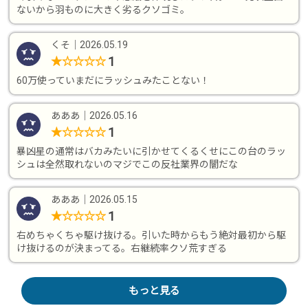
ないから羽ものに大きく劣るクソゴミ。
くそ
｜
2026.05.19
1
★
☆
☆
☆
☆
60万使っていまだにラッシュみたことない！
あああ
｜
2026.05.16
1
★
☆
☆
☆
☆
暴凶星の通常はバカみたいに引かせてくるくせにこの台のラッ
シュは全然取れないのマジでこの反社業界の闇だな
あああ
｜
2026.05.15
1
★
☆
☆
☆
☆
右めちゃくちゃ駆け抜ける。引いた時からもう絶対最初から駆
け抜けるのが決まってる。右継続率クソ荒すぎる
もっと見る