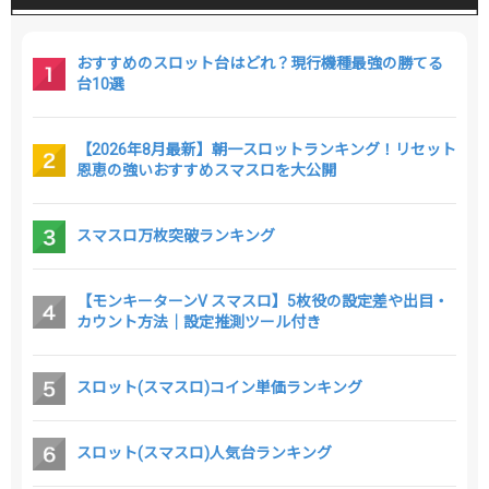
おすすめのスロット台はどれ？現行機種最強の勝てる
台10選
【2026年8月最新】朝一スロットランキング！リセット
恩恵の強いおすすめスマスロを大公開
スマスロ万枚突破ランキング
【モンキーターンV スマスロ】5枚役の設定差や出目・
カウント方法｜設定推測ツール付き
スロット(スマスロ)コイン単価ランキング
スロット(スマスロ)人気台ランキング