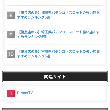
【優良店のみ】福岡県パチンコ・スロットの強い店お
すすめランキング5選
【優良店のみ】埼玉県パチンコ・スロット強い店おす
すめランキング6選
【優良店のみ】宮城県パチンコ・スロットの強い店お
すすめランキング5選
関連サイト
P-martTV