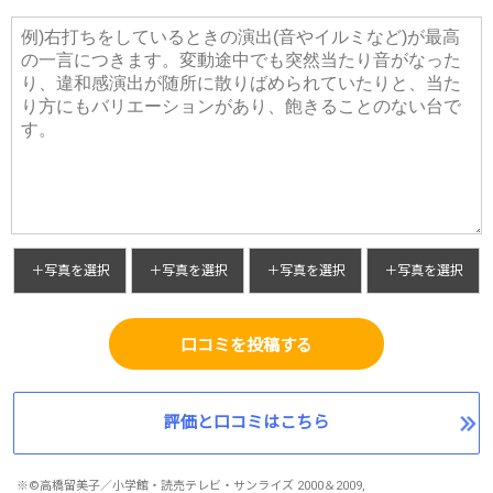
＋写真を選択
＋写真を選択
＋写真を選択
＋写真を選択
口コミを投稿する
評価と口コミはこちら
※©高橋留美子／小学館・読売テレビ・サンライズ 2000＆2009,