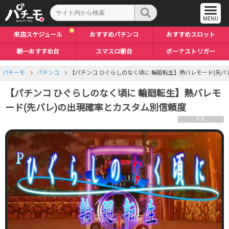
来店スケジュール
おすすめパチンコ
おすすめスロット
朝一おすすめ台
スマスロ新台
ボーナストリガー
パチーモ
パチンコ
【パチンコ ひぐらしのなく頃に 輪廻転生】熱バレモード(先バ
【パチンコ ひぐらしのなく頃に 輪廻転生】熱バレモ
ード(先バレ)の出現確率とカスタム別信頼度
PR