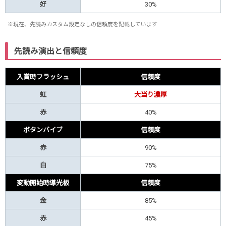
好
30%
※現在、先読みカスタム設定なしの信頼度を記載しています
先読み演出と信頼度
入賞時フラッシュ
信頼度
虹
大当り濃厚
赤
40%
ボタンバイブ
信頼度
赤
90%
白
75%
変動開始時導光板
信頼度
金
85%
赤
45%