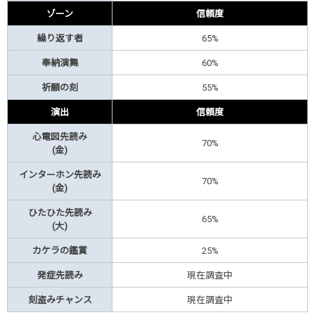
ゾーン
信頼度
繰り返す者
65%
奉納演舞
60%
祈願の刻
55%
演出
信頼度
心電図先読み
70%
(金)
インターホン先読み
70%
(金)
ひたひた先読み
65%
(大)
カケラの鑑賞
25%
発症先読み
現在調査中
刻盗みチャンス
現在調査中