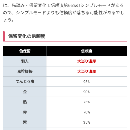
は、先読み・保留変化で信頼度約66%のシンプルモードがある
ので、シンプルモードよりも信頼度が落ちる可能性があるでし
ょう。
保留変化の信頼度
色保留
信頼度
羽入
大当り濃厚
鬼狩柳桜
大当り濃厚
てんとう虫
95%
金
90%
熱
75%
赤
70%
紫
35%