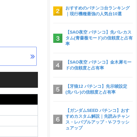
おすすめのパチンコ台ランキング
｜現行機種最強の人気台10選
【SAO夜空 パチンコ】先バレカス
タム(青薔薇モード)の信頼度と占有
率
【SAO夜空 パチンコ】金木犀モー
ドの信頼度と占有率
【牙狼12 パチンコ】先示唆設定
(先バレ)の信頼度と占有率
【ガンダムSEED パチンコ】おす
すめカスタム解説｜先読みチャン
ス・レバブルアップ・V-フラッシ
ュアップ