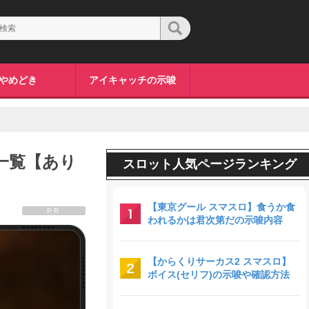
やめどき
アイキャッチの示唆
一覧【あり
スロット人気ページランキング
【東京グール スマスロ】食うか食
PR
われるかは君次第だの示唆内容
【からくりサーカス2 スマスロ】
ボイス(セリフ)の示唆や確認方法