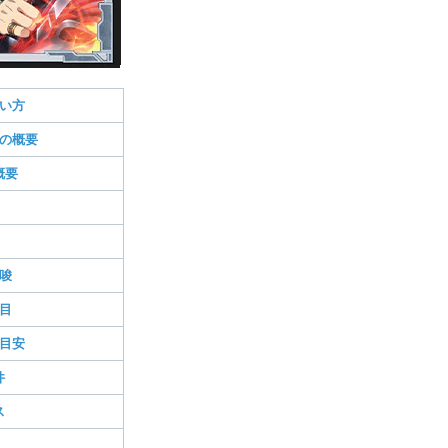
い方
の概要
概要
唆
目
目安
件
ス