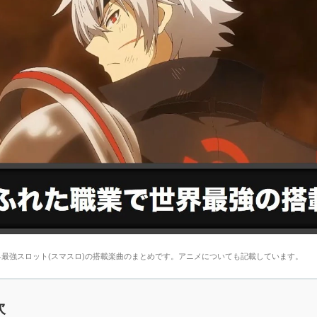
最強スロット(スマスロ)の搭載楽曲のまとめです。アニメについても記載しています。
次