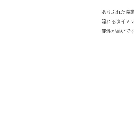
ありふれた職
流れるタイミ
能性が高いで