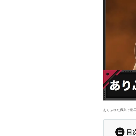
ありふれた職業で世界
目