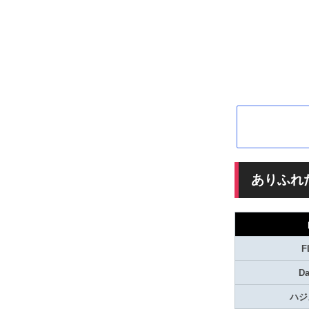
ありふれ
F
Da
ハジ