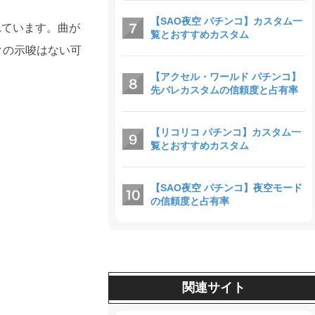
【SAO夜空 パチンコ】カスタム一
れています。曲が
覧とおすすめカスタム
クの示唆はない可
【アクセル・ワールド パチンコ】
先バレカスタムの信頼度と占有率
【リコリコ パチンコ】カスタム一
覧とおすすめカスタム
【SAO夜空 パチンコ】夜空モード
の信頼度と占有率
関連サイト