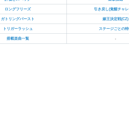
ロングフリーズ
引き戻し(覚醒チャレ
ガトリングバースト
嫁王決定戦(CZ)
トリガーラッシュ
ステージごとの特
搭載楽曲一覧
-