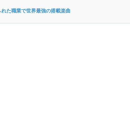
ふれた職業で世界最強の搭載楽曲