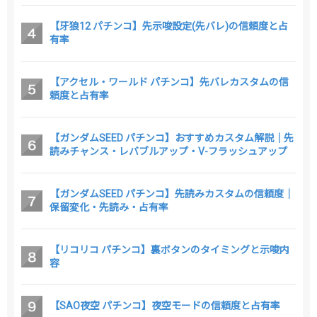
【牙狼12 パチンコ】先示唆設定(先バレ)の信頼度と占
有率
【アクセル・ワールド パチンコ】先バレカスタムの信
頼度と占有率
【ガンダムSEED パチンコ】おすすめカスタム解説｜先
読みチャンス・レバブルアップ・V-フラッシュアップ
【ガンダムSEED パチンコ】先読みカスタムの信頼度｜
保留変化・先読み・占有率
【リコリコ パチンコ】裏ボタンのタイミングと示唆内
容
【SAO夜空 パチンコ】夜空モードの信頼度と占有率