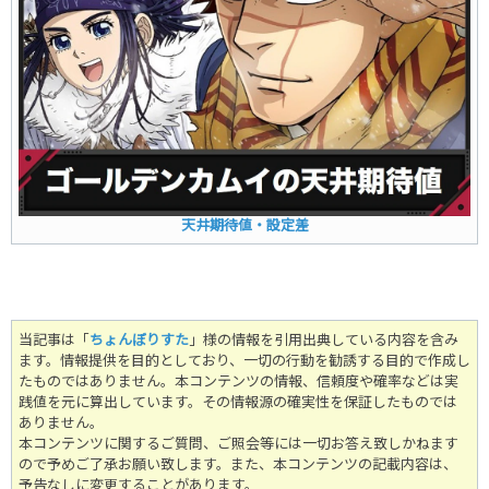
天井期待値・設定差
当記事は「
ちょんぼりすた
」様の情報を引用出典している内容を含み
ます。情報提供を目的としており、一切の行動を勧誘する目的で作成し
たものではありません。
本コンテンツの情報、信頼度や確率などは実
践値を元に算出しています。その情報源の確実性を保証したものでは
ありません。
本コンテンツに関するご質問、ご照会等には一切お答え致しかねます
ので予めご了承お願い致します。また、本コンテンツの記載内容は、
予告なしに変更することがあります。