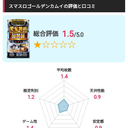
スマスロゴールデンカムイの評価と口コミ
1.5
総合評価
/5.0
★
☆
☆
☆
☆
平均枚数
1.4
設定判別
天井性能
1.2
0.9
ゲーム性
安定感
1.4
0.9