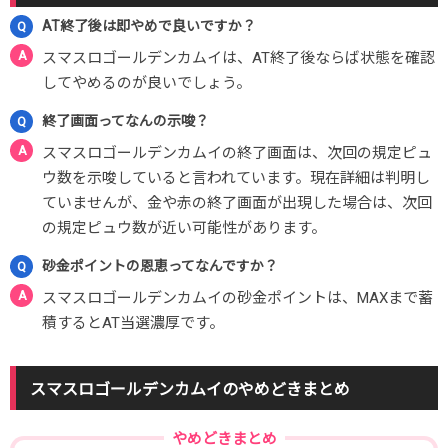
AT終了後は即やめで良いですか？
スマスロゴールデンカムイは、AT終了後ならば状態を確認
してやめるのが良いでしょう。
終了画面ってなんの示唆？
スマスロゴールデンカムイの終了画面は、次回の規定ピュ
ウ数を示唆していると言われています。現在詳細は判明し
ていませんが、金や赤の終了画面が出現した場合は、次回
の規定ピュウ数が近い可能性があります。
砂金ポイントの恩恵ってなんですか？
スマスロゴールデンカムイの砂金ポイントは、MAXまで蓄
積するとAT当選濃厚です。
スマスロゴールデンカムイのやめどきまとめ
やめどきまとめ