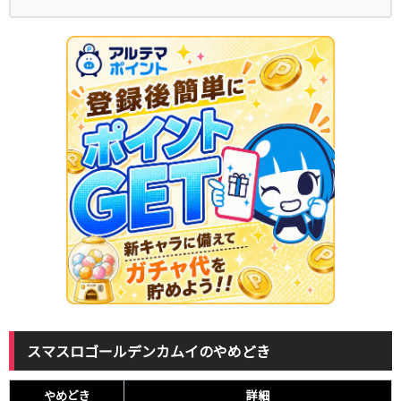
スマスロゴールデンカムイのやめどき
やめどき
詳細