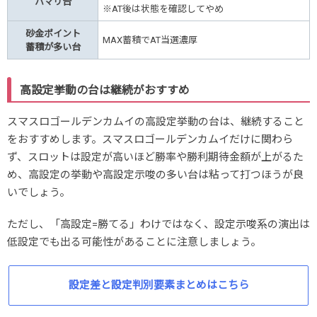
ハマリ台
※AT後は状態を確認してやめ
砂金ポイント
MAX蓄積でAT当選濃厚
蓄積が多い台
高設定挙動の台は継続がおすすめ
スマスロゴールデンカムイの高設定挙動の台は、継続すること
をおすすめします。スマスロゴールデンカムイだけに関わら
ず、スロットは設定が高いほど勝率や勝利期待金額が上がるた
め、高設定の挙動や高設定示唆の多い台は粘って打つほうが良
いでしょう。
ただし、「高設定=勝てる」わけではなく、設定示唆系の演出は
低設定でも出る可能性があることに注意しましょう。
設定差と設定判別要素まとめはこちら