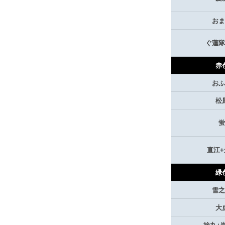
おま
ぐ蓮隊
赤
おふ
松
蛍
直江+
緑
雪之
大