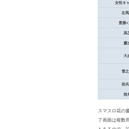
女性キャ
左馬
景勝+
高
慶
大
雪之
岩兵
捨
スマスロ花の慶
了画面は複数