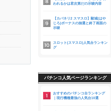
われるかは君次第だの示唆内容
【カバネリ2 スマスロ】駿城(はや
じろ)ボーナスの抽選と終了画面の
示唆
スロット(スマスロ)人気台ランキン
グ
パチンコ人気ページランキング
おすすめのパチンコ台ランキング
｜現行機種最強の人気台10選