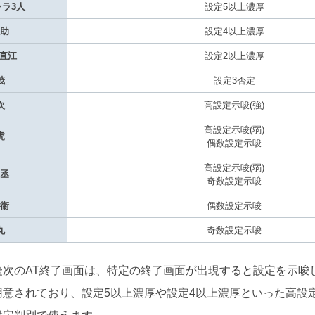
ラ3人
設定5以上濃厚
助
設定4以上濃厚
直江
設定2以上濃厚
茂
設定3否定
次
高設定示唆(強)
高設定示唆(弱)
虎
偶数設定示唆
高設定示唆(弱)
丞
奇数設定示唆
衞
偶数設定示唆
丸
奇数設定示唆
次のAT終了画面は、特定の終了画面が出現すると設定を示唆し
用意されており、設定5以上濃厚や設定4以上濃厚といった高設