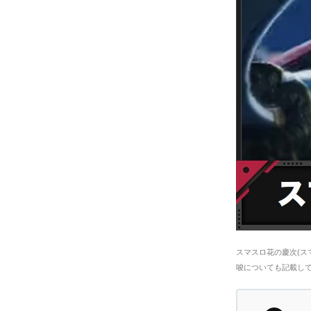
スマスロ花の慶次(ス
唆についても記載し