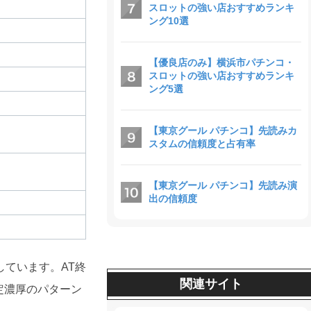
スロットの強い店おすすめランキ
ング10選
【優良店のみ】横浜市パチンコ・
スロットの強い店おすすめランキ
ング5選
【東京グール パチンコ】先読みカ
スタムの信頼度と占有率
【東京グール パチンコ】先読み演
出の信頼度
ています。AT終
関連サイト
定濃厚のパターン