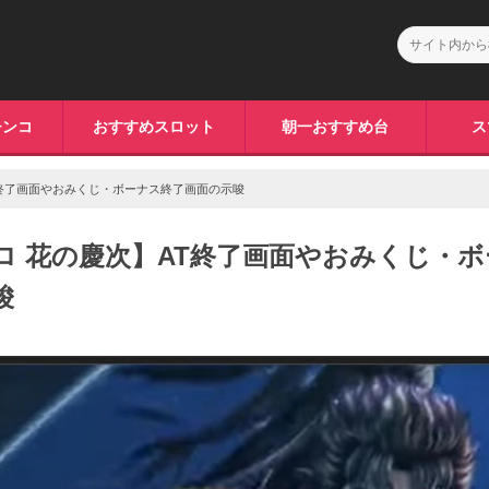
チンコ
おすすめスロット
朝一おすすめ台
ス
T終了画面やおみくじ・ボーナス終了画面の示唆
ロ 花の慶次】AT終了画面やおみくじ・
唆