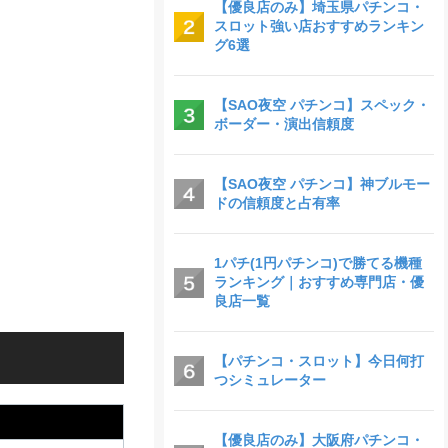
【優良店のみ】埼玉県パチンコ・
スロット強い店おすすめランキン
グ6選
【SAO夜空 パチンコ】スペック・
ボーダー・演出信頼度
【SAO夜空 パチンコ】神ブルモー
ドの信頼度と占有率
1パチ(1円パチンコ)で勝てる機種
ランキング｜おすすめ専門店・優
良店一覧
【パチンコ・スロット】今日何打
つシミュレーター
【優良店のみ】大阪府パチンコ・