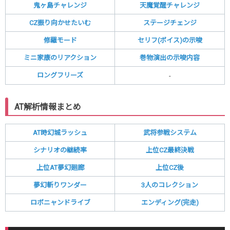
鬼ヶ島チャレンジ
天魔覚醒チャレンジ
CZ振り向かせたいむ
ステージチェンジ
修羅モード
セリフ(ボイス)の示唆
ミニ家康のリアクション
巻物演出の示唆内容
ロングフリーズ
-
AT解析情報まとめ
AT時幻城ラッシュ
武将参戦システム
シナリオの継続率
上位CZ最終決戦
上位AT夢幻廻廊
上位CZ後
夢幻斬りワンダー
3人のコレクション
ロボニャンドライブ
エンディング(完走)