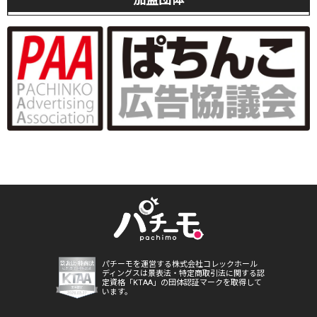
パチーモを運営する株式会社コレックホール
ディングスは景表法・特定商取引法に関する認
定資格「KTAA」の団体認証マークを取得して
います。