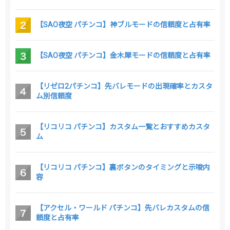
【SAO夜空 パチンコ】神ブルモードの信頼度と占有率
【SAO夜空 パチンコ】金木犀モードの信頼度と占有率
【リゼロ2パチンコ】先バレモードの出現確率とカスタ
ム別信頼度
【リコリコ パチンコ】カスタム一覧とおすすめカスタ
ム
【リコリコ パチンコ】裏ボタンのタイミングと示唆内
容
【アクセル・ワールド パチンコ】先バレカスタムの信
頼度と占有率