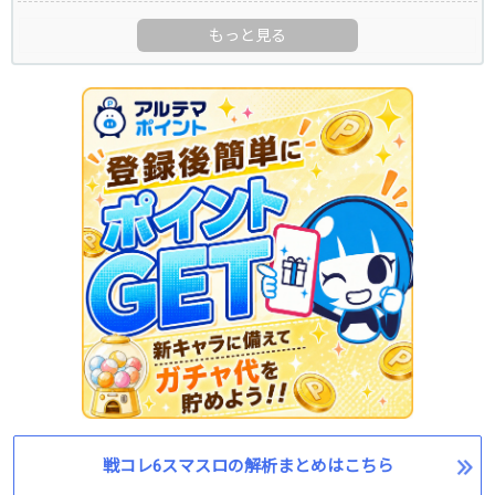
戦コレ6スマスロの解析まとめはこちら