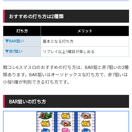
おすすめの打ち方は2種類
打ち方
メリット
▼BAR狙い
基本となる打ち方
▼赤7狙い
リプレイ以上1確目が楽しめる
戦コレ6スマスロのおすすめの打ち方は、BAR狙と赤7狙いの2種
類あります。BAR狙いはオーソドックスな打ち方で、赤7狙いは
小役1確が判別できる打ち方です。
BAR狙いの打ち方