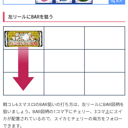
左リールにBARを狙う
戦コレ6スマスロのBAR狙いの打ち方は、左リールにBAR図柄を
狙いましょう。BAR図柄の1コマ下にチェリー、3コマ上にスイ
カが配置されているので、スイカとチェリーの両方をフォロー
できます。