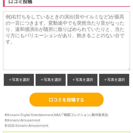
口コミ投稿
＋写真を選択
＋写真を選択
＋写真を選択
＋写真を選択
口コミを投稿する
©Konami Digital Entertainment,NAS/｢戦国コレクション｣製作委員会
©Konami Amusement
©2026 Konami Amusement