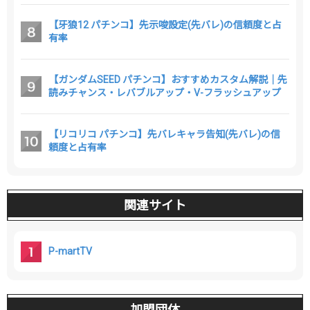
【牙狼12 パチンコ】先示唆設定(先バレ)の信頼度と占
有率
【ガンダムSEED パチンコ】おすすめカスタム解説｜先
読みチャンス・レバブルアップ・V-フラッシュアップ
【リコリコ パチンコ】先バレキャラ告知(先バレ)の信
頼度と占有率
関連サイト
P-martTV
加盟団体