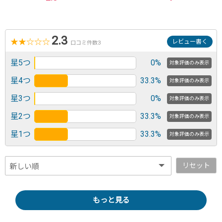
2.3
★
★
☆
☆
☆
レビュー書く
口コミ件数3
星5つ
0%
対象評価のみ表示
星4つ
33.3%
対象評価のみ表示
星3つ
0%
対象評価のみ表示
星2つ
33.3%
対象評価のみ表示
星1つ
33.3%
対象評価のみ表示
リセット
もっと見る