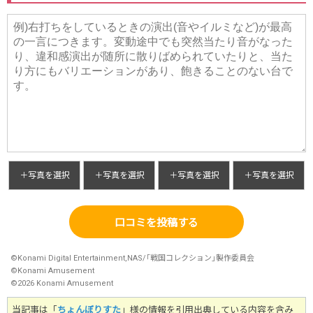
＋写真を選択
＋写真を選択
＋写真を選択
＋写真を選択
口コミを投稿する
©Konami Digital Entertainment,NAS/｢戦国コレクション｣製作委員会
©Konami Amusement
©2026 Konami Amusement
当記事は「
ちょんぼりすた
」様の情報を引用出典している内容を含み