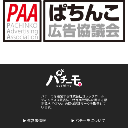
パチーモを運営する株式会社コレックホール
ディングスは景表法・特定商取引法に関する認
定資格「KTAA」の団体認証マークを取得して
います。
運営者情報
パチーモについて