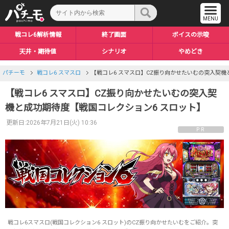
戦コレ6解析情報
終了画面
ボイスの示唆
天井・期待値
シナリオ
やめどき
3人のコレクション
鬼ヶ島チャレンジ
ロングフリーズ
モード・周期
リプレイ変換
アイキャッチ
最終決戦
巻物
ロボニャンドライブ
設定差・設定判別
武将参戦システム
振り向かせたいむ
裏モード
AT解説
上位AT
打ち方
天魔覚醒チャレンジ
夢幻斬りワンダー
朝一リセット
エンディング
裏ボタン
ミニ家康
上位後
SR役
パチーモ
戦コレ6 スマスロ
【戦コレ6 スマスロ】CZ振り向かせたいむの突入契機
【戦コレ6 スマスロ】CZ振り向かせたいむの突入契
機と成功期待度【戦国コレクション6 スロット】
更新日:2026年7月21日(火) 10:36
PR
戦コレ6スマスロ(戦国コレクション6 スロット)のCZ振り向かせたいむをご紹介。突