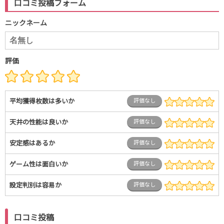
口コミ投稿フォーム
ニックネーム
評価
平均獲得枚数は多いか
評価なし
天井の性能は良いか
評価なし
安定感はあるか
評価なし
ゲーム性は面白いか
評価なし
設定判別は容易か
評価なし
口コミ投稿