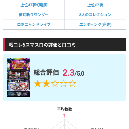
上位AT夢幻廻廊
上位CZ後
夢幻斬りワンダー
3人のコレクション
ロボニャンドライブ
エンディング(完走)
戦コレ6スマスロの評価と口コミ
2.3
総合評価
/5.0
★
★
☆
☆
☆
平均枚数
1