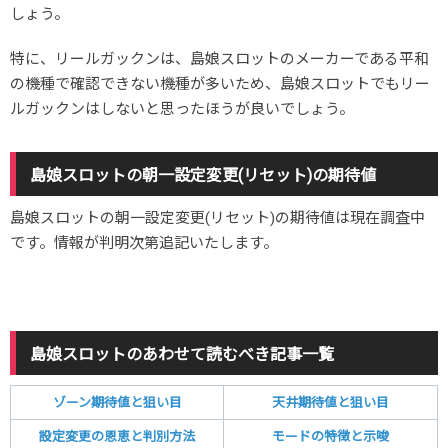
しょう。
特に、リールガックンは、島娘スロットのメーカーである平和
の機種で確認できない機種が多いため、島娘スロットでもリー
ルガックンはしないと思ったほうが良いでしょう。
島娘スロットの朝一設定変更(リセット)の期待値
島娘スロットの朝一設定変更(リセット)の期待値は現在調査中
です。情報が判明次第追記いたします。
島娘スロットのあわせて読むべき記事一覧
ゾーン期待値と狙い目
天井期待値と狙い目
設定変更の恩恵と判別方法
モードの特徴と示唆