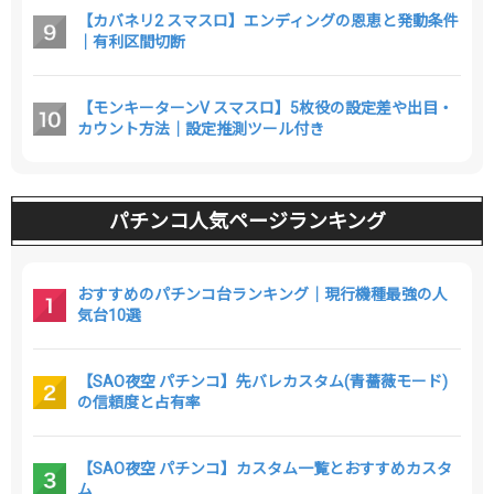
【カバネリ2 スマスロ】エンディングの恩恵と発動条件
｜有利区間切断
【モンキーターンV スマスロ】5枚役の設定差や出目・
カウント方法｜設定推測ツール付き
パチンコ人気ページランキング
おすすめのパチンコ台ランキング｜現行機種最強の人
気台10選
【SAO夜空 パチンコ】先バレカスタム(青薔薇モード)
の信頼度と占有率
【SAO夜空 パチンコ】カスタム一覧とおすすめカスタ
ム