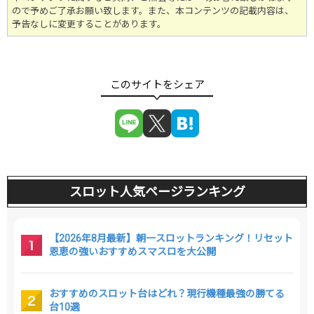
ので予めご了承お願い致します。また、本コンテンツの記載内容は、
予告なしに変更することがあります。
スロット人気ページランキング
【2026年8月最新】朝一スロットランキング！リセット
恩恵の強いおすすめスマスロを大公開
おすすめのスロット台はどれ？現行機種最強の勝てる
台10選