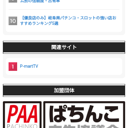
ム別の信頼度・占有率
【優良店のみ】岐阜県パチンコ・スロットの強い店お
すすめランキング5選
関連サイト
P-martTV
加盟団体