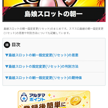
島娘スロットの朝一設定変更(リセット)のまとめです。スマスロ島娘の朝一設定変更
(リセット)の恩恵や判別方法についても記載しています。
目次
▼島娘スロットの朝一設定変更(リセット)の恩恵
▼島娘スロットの設定変更(リセット)の判別方法
▼島娘スロットの朝一設定変更(リセット)の期待値