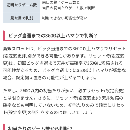
前日の終了ゲーム数と
初当たりゲーム数
当日の初当たりゲーム数で判断
見た目で判別
判別できない可能性が高い
ビッグ当選までの350G以上ハマりで判断？
島娘スロットは、ビッグ当選までの350G以上ハマりでリセット
(設定変更)判別ができる可能性があります。リセット時(設定変
更)は、初回ビッグ当選まで天井が高確率で350Gに短縮される
可能性があるため、ビッグ当選までに350G以上ハマりが頻繁な
場合、設定据え置きの可能性が上がるでしょう。
ただし、350G以内の初当たりが多い＝必ずリセット(設定変更)
とは限りません。さらに、リセット時(設定変更)の天井短縮の
確率なども判明していないため、初当たりのみで確実にリセッ
ト(設定変更)の判別をするのは難しいでしょう。
初当たりのゲーム数から判断？