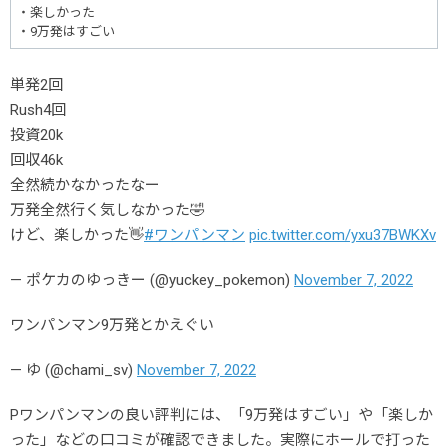
・楽しかった
・9万発はすごい
単発2回
Rush4回
投資20k
回収46k
全然続かなかったなー
万発全然行く気しなかった🤣
けど、楽しかった👋
#ワンパンマン
pic.twitter.com/yxu37BWKXv
— ポケカのゆっきー (@yuckey_pokemon)
November 7, 2022
ワンパンマン9万発とかえぐい
— ゆ (@chami_sv)
November 7, 2022
Pワンパンマンの良い評判には、「9万発はすごい」や「楽しか
った」などの口コミが確認できました。実際にホールで打った