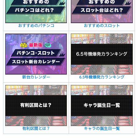
おすすめのパチンコ
おすすめのスロット
新台カレンダー
6.5号機爆発力ランキング
有利区間とは？
キャラの誕生日一覧