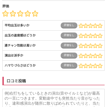
評価
平均出玉は多いか
評価なし
出玉の速度感はどうか
評価なし
連チャン性能は高いか
評価なし
演出は派手か
評価なし
ハマりづらさはどうか
評価なし
口コミ投稿