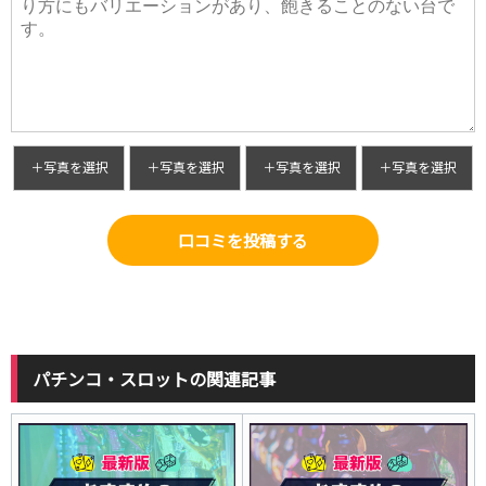
＋写真を選択
＋写真を選択
＋写真を選択
＋写真を選択
口コミを投稿する
パチンコ・スロットの関連記事