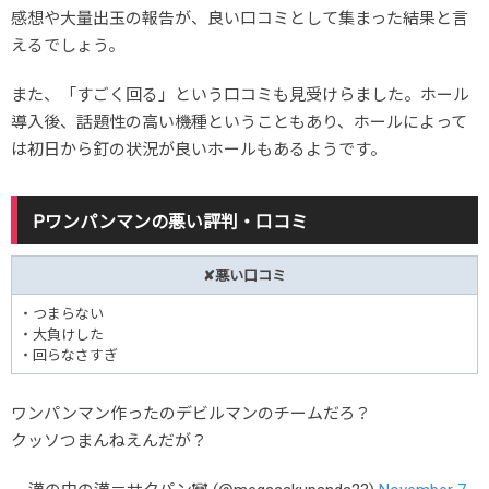
感想や大量出玉の報告が、良い口コミとして集まった結果と言
えるでしょう。
また、「すごく回る」という口コミも見受けらました。ホール
導入後、話題性の高い機種ということもあり、ホールによって
は初日から釘の状況が良いホールもあるようです。
Pワンパンマンの悪い評判・口コミ
✘
悪い口コミ
・つまらない
・大負けした
・回らなさすぎ
ワンパンマン作ったのデビルマンのチームだろ？
クッソつまんねえんだが？