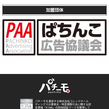
加盟団体
パチーモを運営する株式会社コレックホール
ディングスは景表法・特定商取引法に関する認
定資格「KTAA」の団体認証マークを取得して