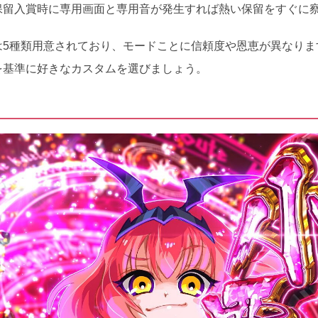
保留入賞時に専用画面と専用音が発生すれば熱い保留をすぐに
は5種類用意されており、モードことに信頼度や恩恵が異なりま
を基準に好きなカスタムを選びましょう。