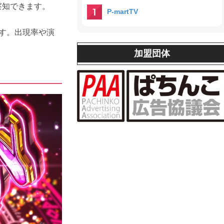
察知できます。
P-martTV
す。出現率や演
加盟団体