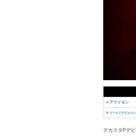
▼アマイモン
▼
ゴールドデビルマ
デカスタPデビル