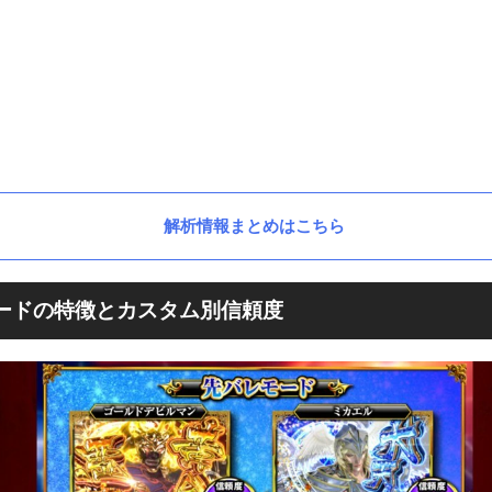
解析情報まとめはこちら
ードの特徴とカスタム別信頼度