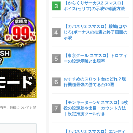
【からくりサーカス2 スマスロ】
ボイス(セリフ)の示唆や確認方法
【カバネリ2 スマスロ】駿城(はや
じろ)ボーナスの抽選と終了画面の
示唆
【東京グール スマスロ】トロフィ
ーの設定示唆と出現率
おすすめのスロット台はどれ？現
行機種最強の勝てる台10選
【モンキーターンV スマスロ】5枚
や占有率、特徴についても記
役の設定差や出目・カウント方法
｜設定推測ツール付き
【カバネリ2 スマスロ】エンディ