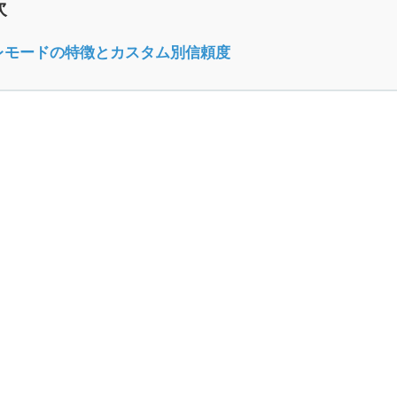
次
レモードの特徴とカスタム別信頼度