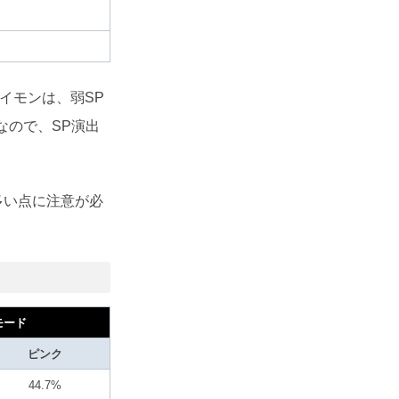
アマイモンは、弱SP
なので、SP演出
多い点に注意が必
モード
ピンク
44.7%