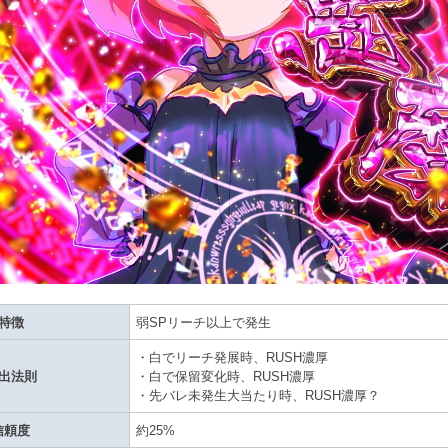
特徴
弱SPリーチ以上で発生
・白でリーチ発展時、RUSH濃厚
出法則
・白で保留変化時、RUSH濃厚
・先バレ未発生大当たり時、RUSH濃厚？
信頼度
約25%