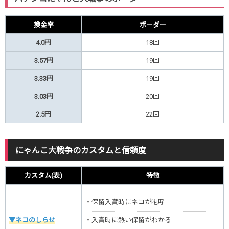
換金率
ボーダー
4.0円
18回
3.57円
19回
3.33円
19回
3.03円
20回
2.5円
22回
にゃんこ大戦争のカスタムと信頼度
カスタム(表)
特徴
・保留入賞時にネコが咆哮
▼ネコのしらせ
・入賞時に熱い保留がわかる