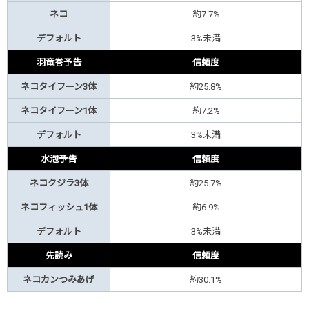
ネコ
約7.7%
デフォルト
3%未満
羽竜巻予告
信頼度
ネコタイフーン3体
約25.8%
ネコタイフーン1体
約7.2%
デフォルト
3%未満
水泡予告
信頼度
ネコクジラ3体
約25.7%
ネコフィッシュ1体
約6.9%
デフォルト
3%未満
先読み
信頼度
ネコカンつみあげ
約30.1%