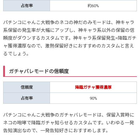
占有率
約60%
パチンコにゃんこ大戦争のネコの神だのみモードは、神キャラ
系保留の発生率が大幅にアップし、神キャラ系以外の保留の信
頼度がダウンするカスタムです。神キャラ系保留発生=降臨ガチ
ャ獲得濃厚なので、激熱保留好きにおすすめのカスタムと言え
るでしょう。
ガチャバレモードの信頼度
信頼度
降臨ガチャ獲得濃厚
占有率
90%
パチンコにゃんこ大戦争のガチャバレモードは、保留入賞時に
ネコの咆哮で降臨ガチャ知らせるカスタムです。いわゆる一発
告知演出なので、一発告知好きにおすすめします。