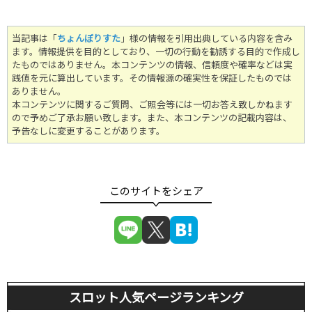
当記事は「
ちょんぼりすた
」様の情報を引用出典している内容を含み
ます。情報提供を目的としており、一切の行動を勧誘する目的で作成し
たものではありません。
本コンテンツの情報、信頼度や確率などは実
践値を元に算出しています。その情報源の確実性を保証したものでは
ありません。
本コンテンツに関するご質問、ご照会等には一切お答え致しかねます
ので予めご了承お願い致します。また、本コンテンツの記載内容は、
予告なしに変更することがあります。
スロット人気ページランキング