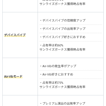
サンライズボーナス獲得時占有率
・デバイスバイブの信頼度アップ
・デバイスバイブの出現率アップ
デバイスバイブ
・デバイスバイブ好きにおすすめ
・占有率は約60%
サンライズボーナス獲得時占有率
・Air-Vibの発生率がアップ
・Air-Vib好きにおすすめ
Air-Vibモード
・占有率は約75%
サンライズボーナス獲得時占有率
・プレミアム演出の出現率アップ