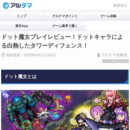
ログイン
トップ
アルテマポイント
ゲーム攻略
新作App
ゲーム業界で働く
ドット魔女プレイレビュー！ドットキャラによ
る白熱したタワーディフェンス！
アルテマ攻略班
最終更新：2025年4月1日 08:01
PR
ドット魔女とは