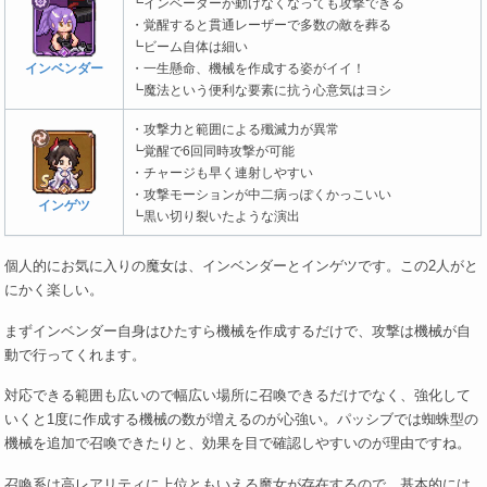
┗インベーダーが動けなくなっても攻撃できる
・覚醒すると貫通レーザーで多数の敵を葬る
┗ビーム自体は細い
インベンダー
・一生懸命、機械を作成する姿がイイ！
┗魔法という便利な要素に抗う心意気はヨシ
・攻撃力と範囲による殲滅力が異常
┗覚醒で6回同時攻撃が可能
・チャージも早く連射しやすい
・攻撃モーションが中二病っぽくかっこいい
インゲツ
┗黒い切り裂いたような演出
個人的にお気に入りの魔女は、インベンダーとインゲツです。この2人がと
にかく楽しい。
まずインベンダー自身はひたすら機械を作成するだけで、攻撃は機械が自
動で行ってくれます。
対応できる範囲も広いので幅広い場所に召喚できるだけでなく、強化して
いくと1度に作成する機械の数が増えるのが心強い。パッシブでは蜘蛛型の
機械を追加で召喚できたりと、効果を目で確認しやすいのが理由ですね。
召喚系は高レアリティに上位ともいえる魔女が存在するので、基本的には