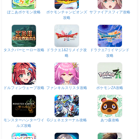
ぽこあポケモン攻略
ポケモンチャンピオンズ
サファイアスフィア攻略
攻略
タスクバーヒーロー攻略
ドラクエ1&2リメイク攻
ドラクエ7リイマジンド
略
攻略
ドルフィンウェーブ攻略
ファンキルスリスタ攻略
ポケモンZA攻略
モンスターハンターワイ
Gジェネエターナル攻略
あつ森攻略
ルズ攻略