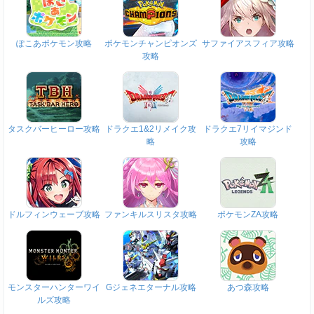
ぽこあポケモン攻略
ポケモンチャンピオンズ
サファイアスフィア攻略
攻略
タスクバーヒーロー攻略
ドラクエ1&2リメイク攻
ドラクエ7リイマジンド
略
攻略
ドルフィンウェーブ攻略
ファンキルスリスタ攻略
ポケモンZA攻略
モンスターハンターワイ
Gジェネエターナル攻略
あつ森攻略
ルズ攻略